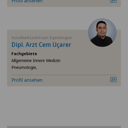
Profil ansehen
Hals-Nasen-Ohren-Heilkunde (HNO)
Handchirurgie
Xundheitszentrum Egerkingen
Hernien (Leistenbrüche)
Dipl. Arzt Cem Uçarer
Fachgebiete
Hüftarthrose
Allgemeine Innere Medizin
Pneumologie,
Hüftchirurgie
Profil ansehen
Hüftimpingement
Hüftprothese
Kalkschulter