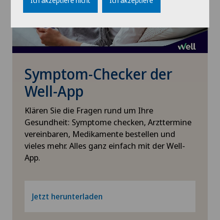
Ich akzeptiere nicht
Ich akzeptiere
Schilddrüsenchirurgie (Endokrine Chirurgie)
Schmerztherapie
Symptom-Checker der
Schulterchirurgie
Well-App
Schultergelenkarthrose
Klären Sie die Fragen rund um Ihre
Gesundheit: Symptome checken, Arzttermine
Schulterimpingement
vereinbaren, Medikamente bestellen und
vieles mehr. Alles ganz einfach mit der Well-
Schulterluxation
App.
Schulterprothese
Jetzt herunterladen
Sportmedizin