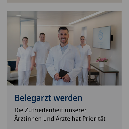
Traditionelle Chinesische Medizin
Ultraschall
Urogynäkologie
Urologie
Vasektomie (Unterbindung/Sterilisation beim
Mann)
VELYS™
Belegarzt werden
Venenchirurgie
Die Zufriedenheit unserer
Ärztinnen und Ärzte hat Priorität
Viszeralchirurgie