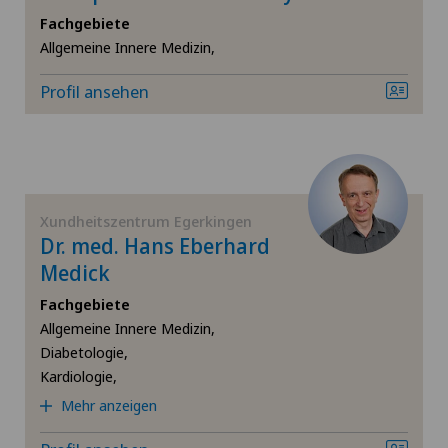
Dickdarmchirurgie
Fachgebiete
Allgemeine Innere Medizin,
SH
Ellbogenchirurgie
Profil ansehen
BS
Endokrinologie
SO
Endometriose
FR
Fuss- und Sprunggelenkchirurgie
Xundheitszentrum Egerkingen
Dr. med. Hans Eberhard
TI
Medick
Gallenchirurgie
Fachgebiete
VS
Geburtshilfe
Allgemeine Innere Medizin,
Diabetologie,
Kardiologie,
JU
Gynäkologie
Mehr anzeigen
Gynäkologische Untersuchungen