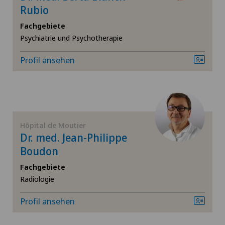
Pädiatrie
Rubio
Fachgebiete
Pädiatrische Chirurgie
Psychiatrie und Psychotherapie
Physikalische- und Rehabilitationsmedizin
Profil ansehen
Plastische Chirurgie
Psychiatrie und Psychotherapie
Hôpital de Moutier
Dr. med. Jean-Philippe
Psychiatrie und Psychotherapie von
Boudon
Suchtkrankheiten
Fachgebiete
Radiologie
Radiologie
Profil ansehen
Rheumatologie