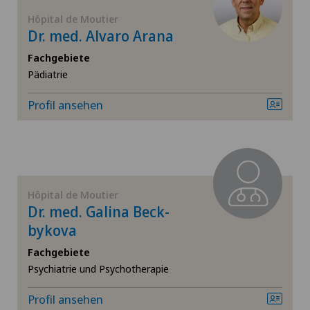
Hôpital de Moutier
Hüftprothese
Dr. med. Alvaro Arana
Fachgebiete
Infektiologie
Pädiatrie
Kardiologie
Profil ansehen
Kinder- und Jugendpsychiatrie
Kniearthrose (Gonarthrose)
Hôpital de Moutier
Dr. med. Galina Beck-
Kniearthroskopie
bykova
Kniechirurgie
Fachgebiete
Psychiatrie und Psychotherapie
Knieprothese | Künstliches Kniegelenk
Profil ansehen