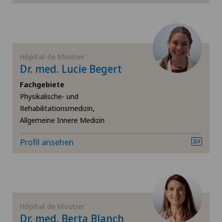
Knorpelschaden
Krebstherapien und Onkologie
Hôpital de Moutier
Kreuzbandriss
Dr. med. Lucie Begert
Fachgebiete
Meniskusriss (Meniskusläsion)
Physikalische- und
Rehabilitationsmedizin,
Nephrologie
Allgemeine Innere Medizin
Profil ansehen
Neurochirurgie
Neurologie
Orthopädische Chirurgie
Hôpital de Moutier
Dr. med. Berta Blanch