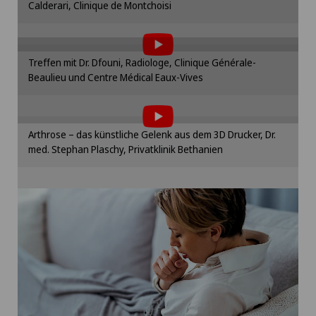
den Cookie-Einstellungen.
Um Ihnen diesen Inhalt anzeigen zu können,
Calderari, Clinique de Montchoisi
müssen Sie der Verwendung von Cookies
Cookie-Einstellungen
zustimmen.
Bitte aktivieren Sie die entsprechende Option in
Treffen mit Dr. Dfouni, Radiologe, Clinique Générale-
den Cookie-Einstellungen.
Um Ihnen diesen Inhalt anzeigen zu können,
Beaulieu und Centre Médical Eaux-Vives
müssen Sie der Verwendung von Cookies
Cookie-Einstellungen
zustimmen.
Bitte aktivieren Sie die entsprechende Option in
Arthrose – das künstliche Gelenk aus dem 3D Drucker, Dr.
den Cookie-Einstellungen.
med. Stephan Plaschy, Privatklinik Bethanien
Cookie-Einstellungen