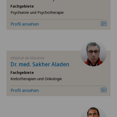
Gastroenterologie und Hepatologie
Fachgebiete
Psychiatrie und Psychotherapie
SH
Geburtshilfe
Profil ansehen
BS
Geriatrie (Altersmedizin)
SO
Gynäkologie
FR
Hals-Nasen-Ohren-Heilkunde (HNO)
Hôpital de Moutier
Dr. med. Sakher Aladen
TI
Handchirurgie
Fachgebiete
Krebstherapien und Onkologie
VS
Hüftarthrose
Profil ansehen
JU
Hüftchirurgie
Hüftimpingement