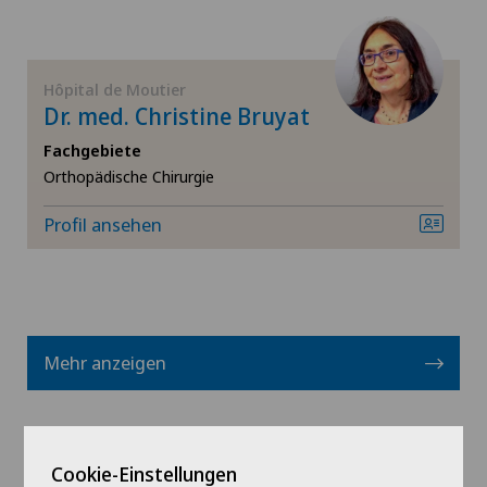
Schilddrüsenchirurgie (Endokrine Chirurgie)
Schmerztherapie
Hôpital de Moutier
Dr. med. Christine Bruyat
Sportmedizin
Fachgebiete
Orthopädische Chirurgie
Thoraxchirurgie
Profil ansehen
Urogynäkologie
Urologie
Mehr anzeigen
VELYS™
Viszeralchirurgie
Cookie-Einstellungen