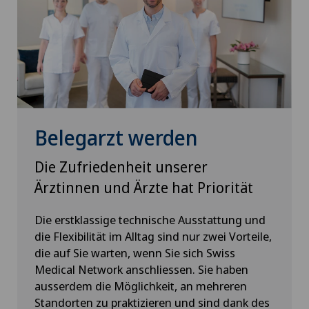
Schilddrüsenchirurgie (Endokrine Chirurgie)
Schmerztherapie
Sportmedizin
Thoraxchirurgie
Belegarzt werden
Urogynäkologie
Die Zufriedenheit unserer
Ärztinnen und Ärzte hat Priorität
Urologie
Die erstklassige technische Ausstattung und
VELYS™
die Flexibilität im Alltag sind nur zwei Vorteile,
die auf Sie warten, wenn Sie sich Swiss
Medical Network anschliessen. Sie haben
Viszeralchirurgie
ausserdem die Möglichkeit, an mehreren
Standorten zu praktizieren und sind dank des