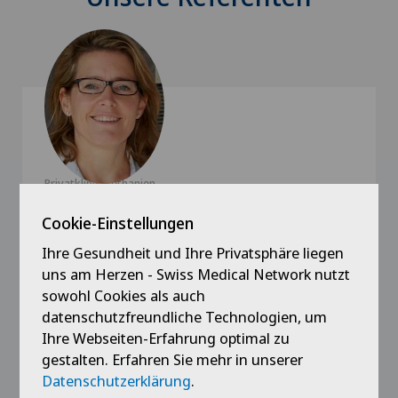
Privatklinik Bethanien
Prof. Dr. med. Martina Broglie
Cookie-Einstellungen
Däppen
Ihre Gesundheit und Ihre Privatsphäre liegen
Spezialisierung
uns am Herzen - Swiss Medical Network nutzt
Hals-Nasen-Ohren-Heilkunde (HNO),
sowohl Cookies als auch
Schilddrüsenchirurgie (Endokrine Chirurgie)
datenschutzfreundliche Technologien, um
Ihre Webseiten-Erfahrung optimal zu
gestalten. Erfahren Sie mehr in unserer
Datenschutzerklärung
.