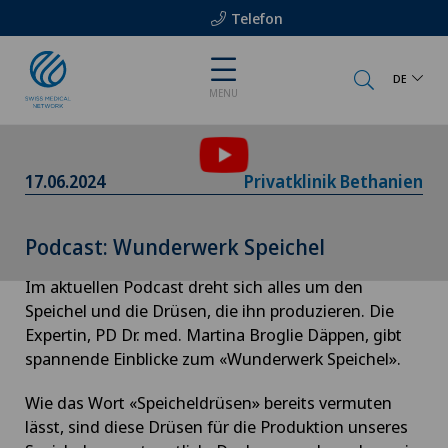
Telefon
DE
Um Ihnen diesen Inhalt anzeigen zu können,
MENU
müssen Sie der Verwendung von Cookies
zustimmen.
Bitte aktivieren Sie die entsprechende Option in den
17.06.2024
Privatklinik Bethanien
Cookie-Einstellungen.
Cookie-Einstellungen
Podcast: Wunderwerk Speichel
Im aktuellen Podcast dreht sich alles um den
Speichel und die Drüsen, die ihn produzieren. Die
Expertin, PD Dr. med. Martina Broglie Däppen, gibt
spannende Einblicke zum «Wunderwerk Speichel».
Wie das Wort «Speicheldrüsen» bereits vermuten
lässt, sind diese Drüsen für die Produktion unseres