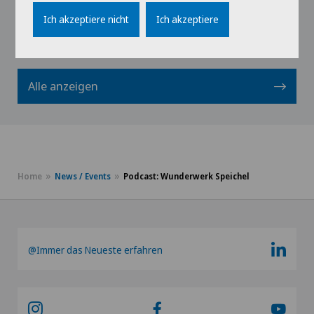
Profil ansehen
Ich akzeptiere nicht
Ich akzeptiere
Alle anzeigen
Home
News / Events
Podcast: Wunderwerk Speichel
@Immer das Neueste erfahren