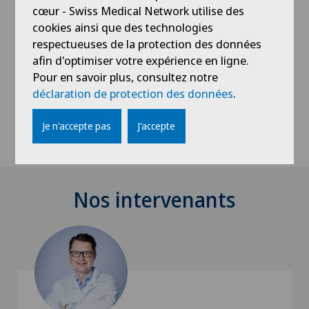
cœur - Swiss Medical Network utilise des
cookies ainsi que des technologies
respectueuses de la protection des données
Adresse
afin d'optimiser votre expérience en ligne.
Pour en savoir plus, consultez notre
Centre Médical Montchoisi 35
déclaration de protection des données
.
Avenue de Montchoisi 35
1006 Lausanne
Je n'accepte pas
J'accepte
Nos intervenants