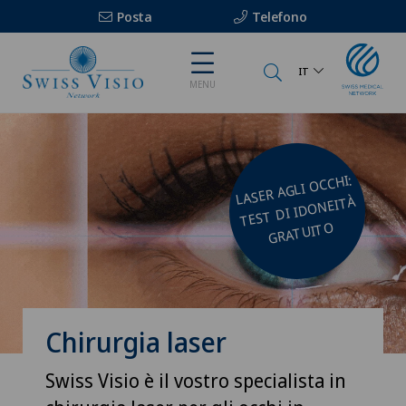
Posta
Telefono
IT
MENU
LASER AGLI OCCHI:
TEST DI IDONEITÀ
GRATUITO
Chirurgia laser
Swiss Visio è il vostro specialista in