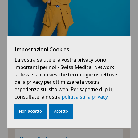
Una visione finalmente
Impostazioni Cookies
chiara
La vostra salute e la vostra privacy sono
importanti per noi - Swiss Medical Network
Scoprite la libertà di vivere senza occhiali né
utilizza sia cookies che tecnologie rispettose
lenti a contatto e godetevi una visione nitida
della privacy per ottimizzare la vostra
in ogni situazione.
esperienza sul sito web. Per saperne di più,
consultate la nostra
politica sulla privacy
.
Prenota oggi stesso il tuo test di idoneità e
scopri come iniziare un nuovo capitolo della
Non accetto
Accetto
tua vita senza ausili visivi.