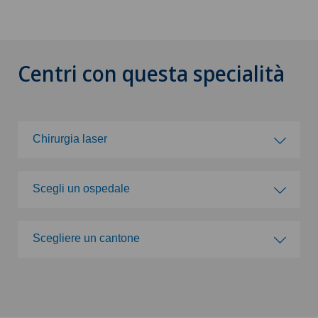
Centri con questa specialità
Chirurgia laser
Scegli una specialità
Scegli un ospedale
Acromioplastica
Scegli un ospedale
Scegliere un cantone
Agopuntura
Swiss Visio Beau-Rivage
Scegliere un cantone
Allergologia e immunologia
Swiss Visio La Providence
ZH