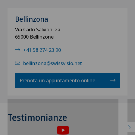
Bellinzona
Via Carlo Salvioni 2a
65000 Bellinzone
+41 58 274 23 90
bellinzona@swissvisio.net
Prenota un appuntamento online
Per poter visualizzare questo contenuto,
P
Testimonianze
è necessario accettare l’utilizzo di
cookies.