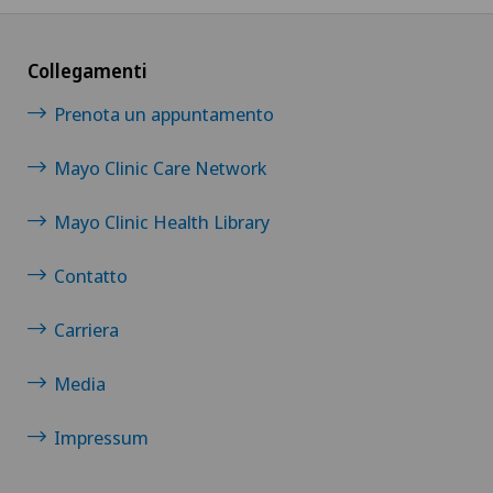
Capsulite adesiva o spalla congelata
Collegamenti
Carcinoma peritoneale
Prenota un appuntamento
Cardiologia
Mayo Clinic Care Network
Cardiologia interventistica
Mayo Clinic Health Library
Contatto
Check-up
Carriera
Check-up per donne
Media
Check-up per gli atleti
Impressum
Check-up per le imprese