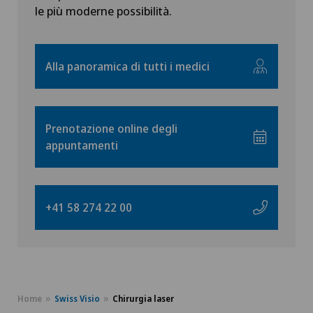
Artroscopia della spalla
le più moderne possibilità.
NE
Artrosi del ginocchio
Alla panoramica di tutti i medici
Artrosi dell'articolazione della spalla
Artrosi della caviglia
Prenotazione online degli
appuntamenti
Artrosi dell’anca
Aumento di volume della tiroide – Struma
+41 58 274 22 00
Babymoon presso Swiss Medical Network
Calcificazione della spalla
Home
Swiss Visio
Chirurgia laser
Cancro alla prostata (carcinoma prostatico)