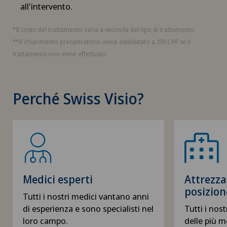
all'intervento.
*Il costo del trattamento varia a seconda del tipo di trattamento.
**Il chiarimento preoperatorio viene addebitato a 250 CHF se il
trattamento non viene effettuato.
Perché Swiss Visio?
Medici esperti
Attrezz
posizion
Tutti i nostri medici vantano anni
di esperienza e sono specialisti nel
Tutti i nost
loro campo.
delle più 