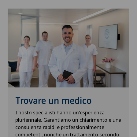
Alluce valgo
Swiss Visio Eaux-Vives
BE
Alter G
Swiss Visio Zürich
FR
Alterazioni del corpo vitreo
Swiss Visio Valère
GE
Andatura di Lyra
Clinique de Montchoisi
TI
Andrologia
Swiss Visio Bellinzona
GR
Anestesiologia
VS
Trovare un medico
Angiologia
I nostri specialisti hanno un'esperienza
JU
pluriennale. Garantiamo un chiarimento e una
Artroscopia del ginocchio
consulenza rapidi e professionalmente
VD
competenti, nonché un trattamento secondo