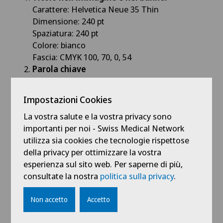
Carattere: Helvetica Neue 35 Thin
Dimensione: 240 pt
Spaziatura: 240 pt
Colore: bianco
Fascia: CMYK 100, 70, 0, 54
Parola chiave
Carattere: Helvetica Neue 55 Roman
Dimensione: 250 pt
Impostazioni Cookies
Spaziatura: 240 pt
La vostra salute e la vostra privacy sono
Colore: bianco
importanti per noi - Swiss Medical Network
Una singola parola in maiuscolo
utilizza sia cookies che tecnologie rispettose
Logo della clinica
della privacy per ottimizzare la vostra
Altezza del maiuscoletto: 44 mm
esperienza sul sito web. Per saperne di più,
Colore: CMYK 100, 47, 0, 0
consultate la nostra
politica sulla privacy
.
Tagline
Carattere: Gotham Book, in maiuscolo
Non accetto
Accetto
Dimensione: 65 pt
Colore: CMYK 100, 47, 0, 0