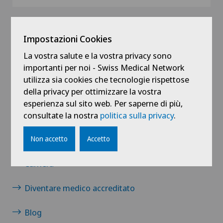
Impostazioni Cookies
La vostra salute e la vostra privacy sono
importanti per noi - Swiss Medical Network
utilizza sia cookies che tecnologie rispettose
della privacy per ottimizzare la vostra
Collegamenti
esperienza sul sito web. Per saperne di più,
Contatto
consultate la nostra
politica sulla privacy
.
Notizie / Eventi
Non accetto
Accetto
Carriera
Diventare medico accreditato
Blog