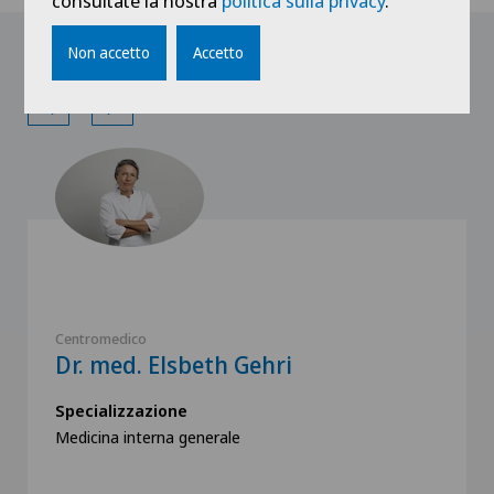
consultate la nostra
politica sulla privacy
.
Non accetto
Accetto
I nostri medici
Centromedico
Dr. med. Elsbeth Gehri
Specializzazione
Medicina interna generale