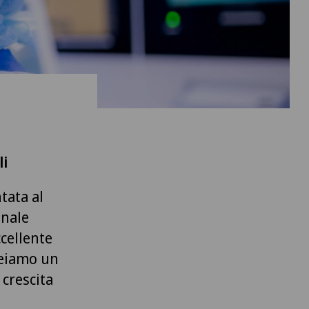
li
tata al
onale
cellente
reiamo un
 crescita