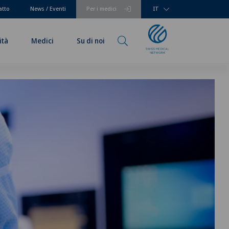
atto
News / Eventi
Per i medici
IT
ità
Medici
Su di noi