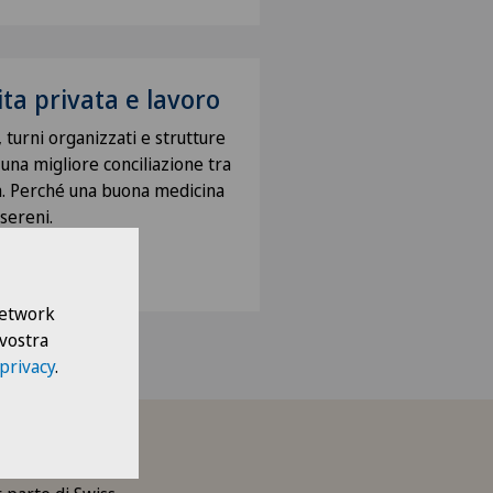
vita privata e lavoro
i, turni organizzati e strutture
na migliore conciliazione tra
a. Perché una buona medicina
sereni.
 Network
 vostra
 privacy
.
n una delle nostre