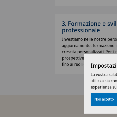
3. Formazione e svi
professionale
Investiamo nelle nostre perso
aggiornamento, formazione in
crescita personalizzati. Per i
prospettive di carriera chiare
fino ai ruoli di responsabilità.
Impostazi
La vostra salu
utilizza sia c
esperienza sul
Non accetto