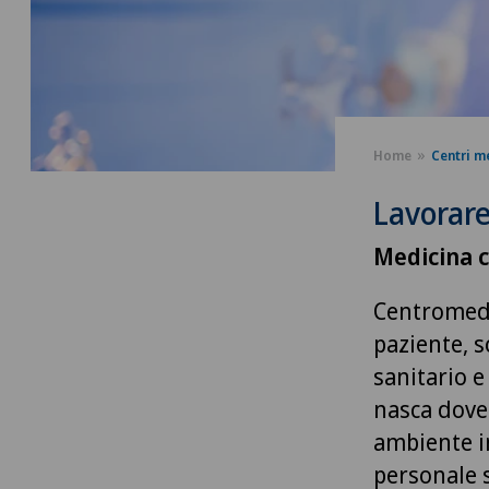
Home
Centri m
Lavorar
Medicina c
Centromedi
paziente, 
sanitario 
nasca dove
ambiente in
personale 