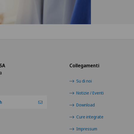
SA
Collegamenti
a
Su di noi
Notizie / Eventi
h
Download
Cure integrate
Impressum