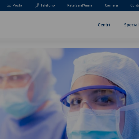
Posta
Telefono
Rete Sant'Anna
Carriera
Cont
Centri
Special