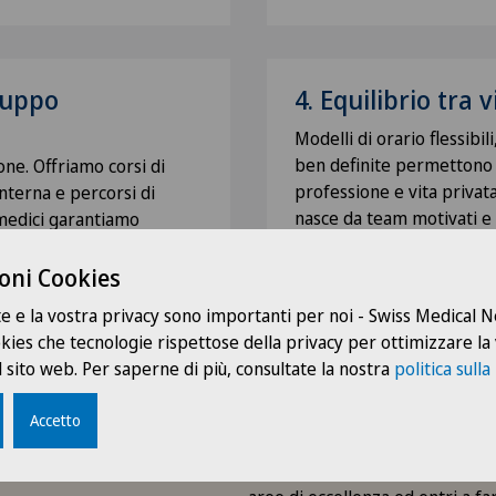
luppo
4. Equilibrio tra 
Modelli di orario flessibil
ben definite permettono u
ne. Offriamo corsi di
professione e vita privat
terna e percorsi di
nasce da team motivati e 
 medici garantiamo
 – dalla specializzazione
oni Cookies
te e la vostra privacy sono importanti per noi - Swiss Medical
ookies che tecnologie rispettose della privacy per ottimizzare la
 sito web. Per saperne di più, consultate la nostra
politica sulla
Accetto
Scopra la sua posizione ideale i