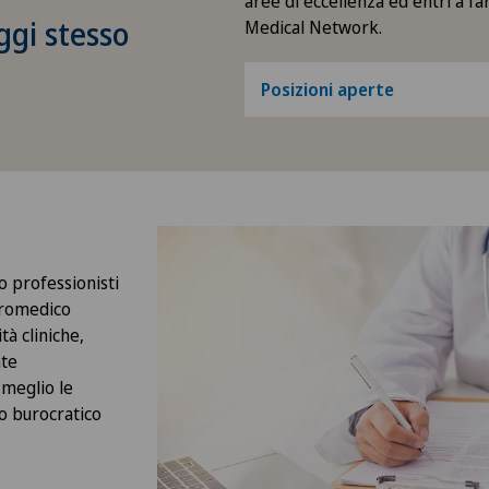
aree di eccellenza ed entri a fa
ggi stesso
Medical Network.
Posizioni aperte
o professionisti
tromedico
tà cliniche,
nte
 meglio le
o burocratico