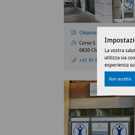
Chiasso
Impostazi
Corso S. Gottardo 6 e 13
6830 Chiasso
La vostra salu
utilizza sia c
+41 91 640 25 25
esperienza sul
Non accetto