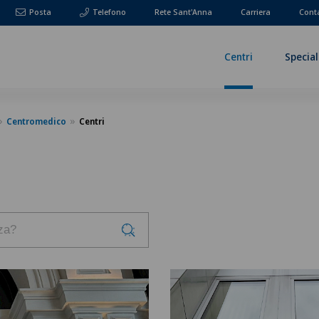
Posta
Telefono
Rete Sant'Anna
Carriera
Cont
Centri
Special
Centromedico
Centri