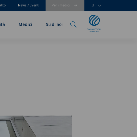
atto
News / Eventi
Per i medici
IT
ità
Medici
Su di noi