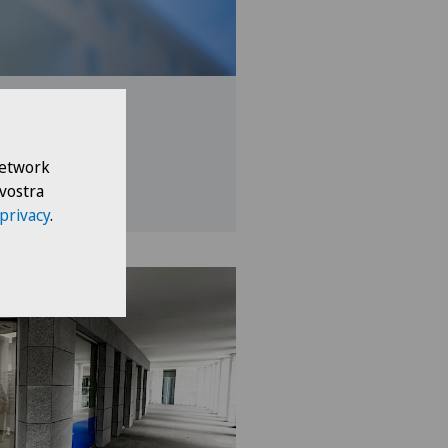
12
 Network
 vostra
 privacy
.