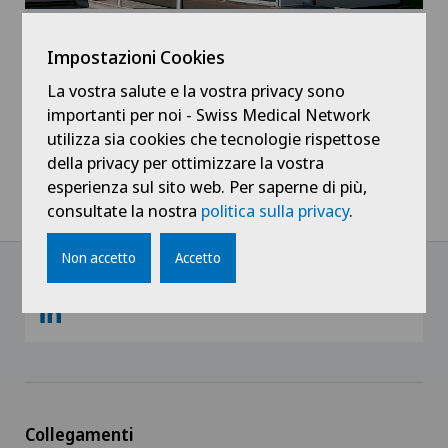
Blenio
Campagna 5
Impostazioni Cookies
6719 Aquila
La vostra salute e la vostra privacy sono
+41 91 872 10 76
importanti per noi - Swiss Medical Network
utilizza sia cookies che tecnologie rispettose
della privacy per ottimizzare la vostra
esperienza sul sito web. Per saperne di più,
consultate la nostra
politica sulla privacy
.
Home
Centri medici
Centromedico
Centri
Non accetto
Accetto
Collegamenti