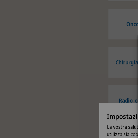
Onco
Chirurgia
Radio-o
Impostazi
La vostra salu
utilizza sia c