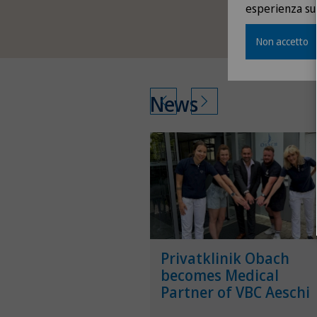
Che
esperienza sul
Non accetto
News
-in-Praxis im
Privatklinik Obach
trum Solothurn
becomes Medical
Partner of VBC Aeschi