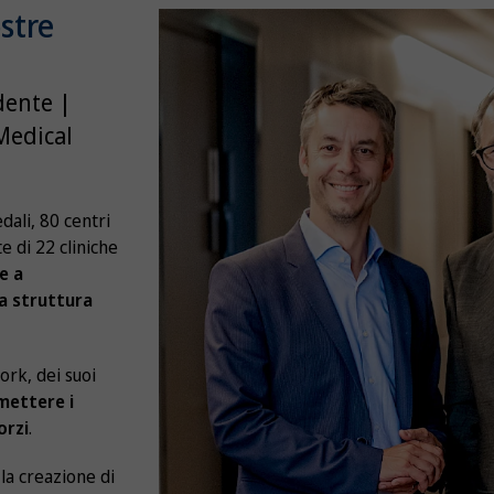
stre
dente |
Medical
dali, 80 centri
 di 22 cliniche
e a
la struttura
ork, dei suoi
mettere i
orzi
.
la creazione di