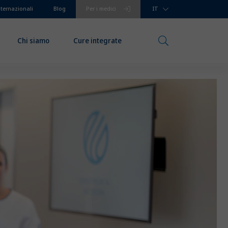
nternazionali
Blog
Per i medici
IT
Chi siamo
Cure integrate