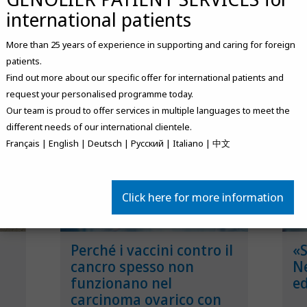
ck-up
 sito web. Per saperne di più, consultate la nostra
politica sulla
international patients
Accetto
More than 25 years of experience in supporting and caring for foreign
patients.
Find out more about our specific offer for international patients and
request your personalised programme today.
Our team is proud to offer services in multiple languages to meet the
different needs of our international clientele.
Français | English | Deutsch | Русский | Italiano | 中文
Click here for more information
Perché i vaccini contro il
«S
cancro spesso non
Ne
funzionano nel
ed
carcinoma ovarico con