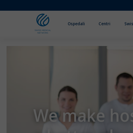
Ospedali
Centri
Swis
We make hos