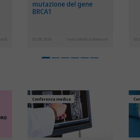
mutazione del gene
BRCA1
bach
05.08.2026
Swiss Medical Network
03.
Conferenza medica
Con