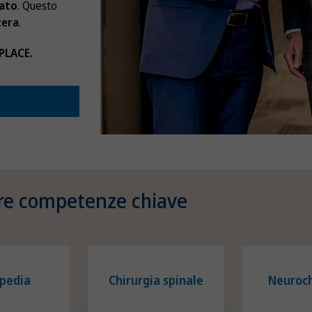
rato
. Questo
zera
.
PLACE.
re competenze chiave
pedia
Chirurgia spinale
Neuroch