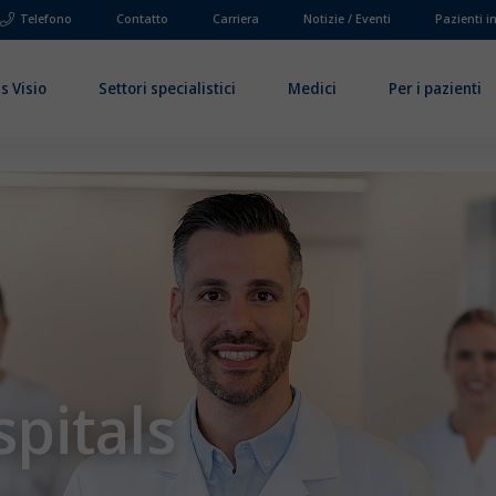
Telefono
Contatto
Carriera
Notizie / Eventi
Pazienti i
s Visio
Settori specialistici
Medici
Per i pazienti
pitals