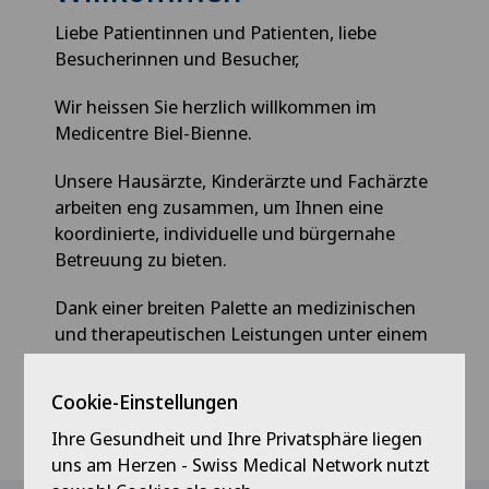
Liebe Patientinnen und Patienten, liebe
Besucherinnen und Besucher,
Wir heissen Sie herzlich willkommen im
Medicentre Biel-Bienne.
Unsere Hausärzte, Kinderärzte und Fachärzte
arbeiten eng zusammen, um Ihnen eine
koordinierte, individuelle und bürgernahe
Betreuung zu bieten.
Dank einer breiten Palette an medizinischen
und therapeutischen Leistungen unter einem
Dach begleiten wir Sie in jeder Phase Ihrer
Behandlung mit Aufmerksamkeit,
Cookie-Einstellungen
Fachkompetenz und Fürsorge.
Ihre Gesundheit und Ihre Privatsphäre liegen
uns am Herzen - Swiss Medical Network nutzt