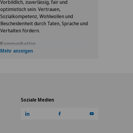
Vorbildlich, zuverlässig, fair und
optimistisch sein. Vertrauen,
Sozialkompetenz, Wohlwollen und
Bescheidenheit durch Taten, Sprache und
Verhalten fördern.
Kommunikation
Aktiv und ohne Vorurteile zuhören.
Mehr anzeigen
Regelmäßiges Feedback fördern. Sich
transparent und konstruktiv ausdrücken
und dabei sicherstellen, dass man
verstanden wird.
Teamzusammenhalt
Die Werte und Kompetenzen jedes
Soziale Medien
Einzelnen anerkennen. Der Arbeit Sinn
geben, indem Zusammenarbeit,
Wertschätzung,
Verantwortungsübernahme und