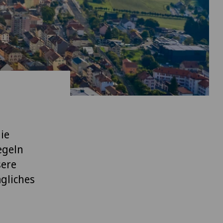
ie
egeln
sere
ägliches