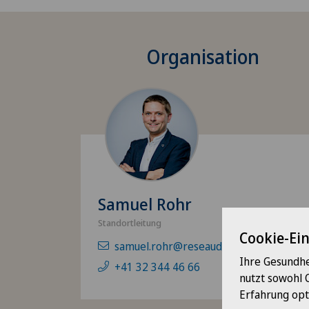
Organisation
Samuel Rohr
Standortleitung
Cookie-Ei
samuel.rohr@reseaudelarc.net
Ihre Gesundhe
+41 32 344 46 66
nutzt sowohl 
Erfahrung opt