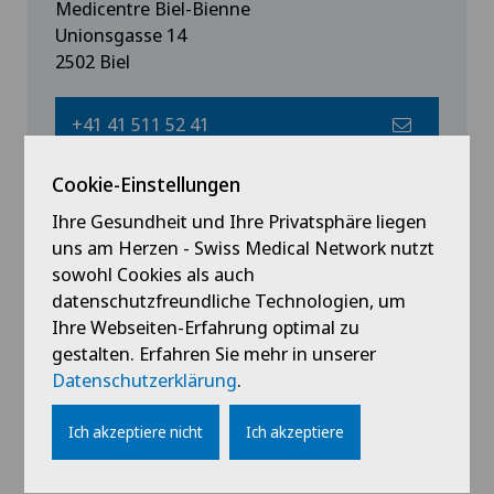
Medicentre Biel-Bienne
Unionsgasse 14
2502 Biel
+41 41 511 52 41
Cookie-Einstellungen
oviva@hin.ch
Ihre Gesundheit und Ihre Privatsphäre liegen
uns am Herzen - Swiss Medical Network nutzt
Terminvereinbarungen /
sowohl Cookies als auch
Terminverschiebungen per Telefon oder
datenschutzfreundliche Technologien, um
Email.
Ihre Webseiten-Erfahrung optimal zu
gestalten. Erfahren Sie mehr in unserer
Alle von unserem Team angebotenen
Datenschutzerklärung
.
Leistungen werden bei Vorlage einer
ärztlichen Verschreibung von der
Ich akzeptiere nicht
Ich akzeptiere
Grundversicherung nach KVG übernommen.