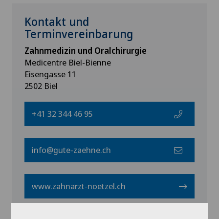
Kontakt und
Terminvereinbarung
Zahnmedizin und Oralchirurgie
Medicentre Biel-Bienne
Eisengasse 11
2502 Biel
+41 32 344 46 95
info@gute-zaehne.ch
www.zahnarzt-noetzel.ch