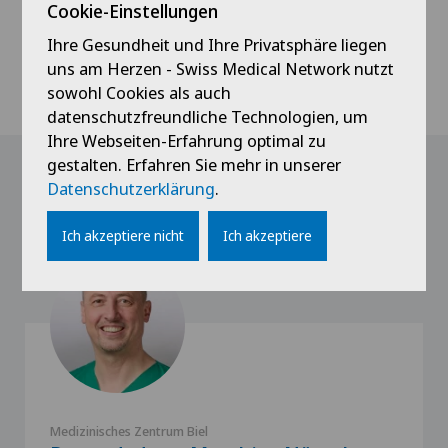
Cookie-Einstellungen
Zahnärztliche Notfälle
Ihre Gesundheit und Ihre Privatsphäre liegen
+41 32 344 46 95
uns am Herzen - Swiss Medical Network nutzt
sowohl Cookies als auch
datenschutzfreundliche Technologien, um
Ihre Webseiten-Erfahrung optimal zu
gestalten. Erfahren Sie mehr in unserer
Unsere Ärzte
Datenschutzerklärung
.
Ich akzeptiere nicht
Ich akzeptiere
Medizinisches Zentrum Biel