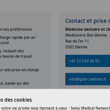
Contact et prise
on vos préférences
Médecine dentaire et ch
Medicentre Biel-Bienne
charge rapide par un
Rue du Fer 11
ccord
2502 Bienne
, incluant des
s heures de travail
+41 32 344 46 95
ur une prise en charge
info@gute-zaehne.ch
e, basée sur des
nesthésie locale, sédation
www.zahnarzt-noetzel.
s des cookies
 votre vie privée nous tiennent à cœur - Swiss Medical Network