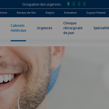
Occupation des urgences
phone
Réseau de l'Arc
Emploi
Formation
Espace Patient
Clinique
Cabinets
Urgences
chirurgicale
Spécialit
médicaux
de jour