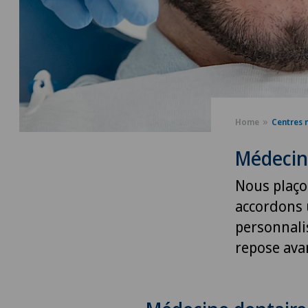
Home
Centres 
Médecin
Nous plaço
accordons u
personnali
repose avan