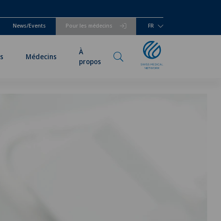
News/Events
Pour les médecins
FR
À
és
Médecins
propos