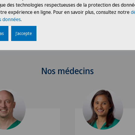
prise en charge des
 que des technologies respectueuses de la protection des donné
ants
Urgences dentaires
tre expérience en ligne. Pour en savoir plus, consultez notre
d
s données
.
+41 32 344 46 95
pas
J'accepte
Nos médecins