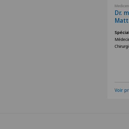
Medicent
Dr. m
Matt
Spécia
Médecin
Chirurgi
Voir pr