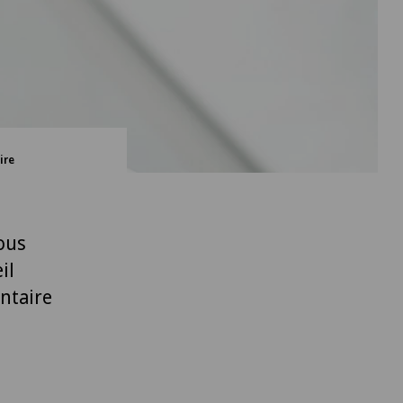
ire
ous
il
ntaire