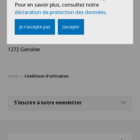
Pour en savoir plus, consultez notre
déclaration de protection des données
.
N'hésitez pas à nous contacter si vous avez des
questions.
Je n'accepte pas
J'accepte
Swiss Medical Network SA
Route du Muids 3
1272 Genolier
Home
Conditions d'utilisation
S'inscrire à notre newsletter