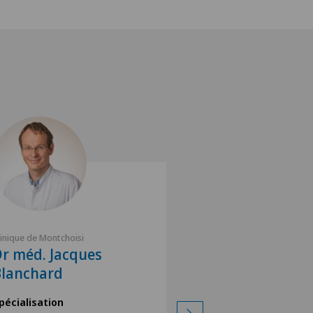
linique de Montchoisi
Clinique de Montchoisi
r méd. Jacques
Dr méd. Serg
Blanchard
Spécialisation
Chirurgie plastique,
pécialisation