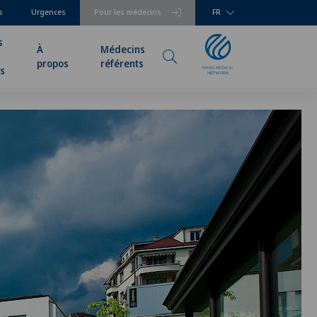
s
Urgences
Pour les médecins
FR
s
À
Médecins
propos
référents
rs