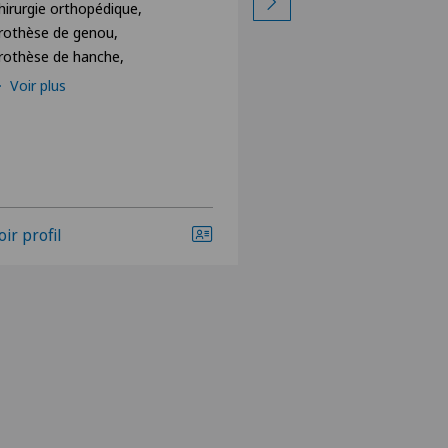
Médecine esthétiqu
hirurgie orthopédique,
rothèse de genou,
rothèse de hanche,
Voir plus
oir profil
Voir profil