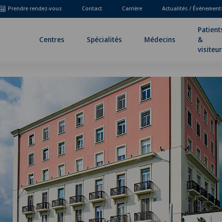
Prendre rendez-vous
Contact
Carrière
Actualités / Événement
Patient
Centres
Spécialités
Médecins
&
visiteu