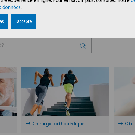
tre expérience en ligne. Pour en savoir plus, consultez notre
d
s données
.
pas
J'accepte
Chirurgie orthopédique
Oto-