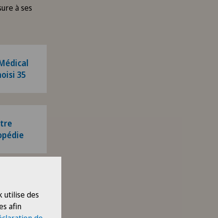
sure à ses
Médical
oisi 35
tre
opédie
tut de
 utilise des
logie
es afin