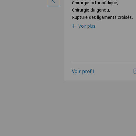
hopédique,
Chirurgie orthopédique,
la hanche,
Chirurgie du genou,
genou,
Rupture des ligaments croisés,
Voir plus
Voir profil