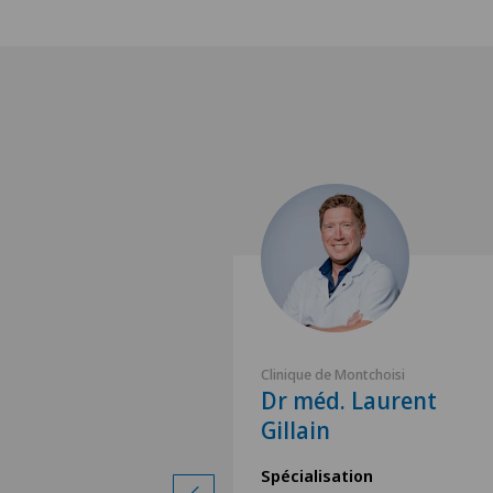
ntchoisi
Clinique de Montchoisi
Nikolaos
Dr méd. Laurent
Gillain
ion
Spécialisation