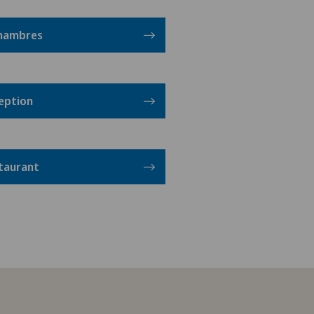
chambres
ception
staurant