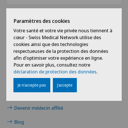
Paramètres des cookies
Votre santé et votre vie privée nous tiennent à
cœur - Swiss Medical Network utilise des
cookies ainsi que des technologies
respectueuses de la protection des données
Liens
afin d'optimiser votre expérience en ligne.
Pour en savoir plus, consultez notre
Contact
déclaration de protection des données
.
Actualités / Événements
Je n'accepte pas
J'accepte
Carrière
Devenir médecin affilié
Blog