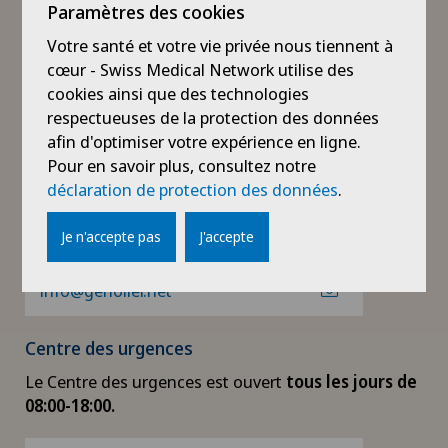
Paramètres des cookies
Heures de visite et
Votre santé et votre vie privée nous tiennent à
d'ouverture
cœur - Swiss Medical Network utilise des
cookies ainsi que des technologies
Réception principale
respectueuses de la protection des données
Notre réception principale (entrée Nord) est ouverte
afin d'optimiser votre expérience en ligne.
tous les jours de l’année, 24h/24.
Pour en savoir plus, consultez notre
déclaration de protection des données
.
+41 22 366 90 00
Je n'accepte pas
J'accepte
info@genolier.net
Centre des urgences
Le Centre des urgences est ouvert
tous les jours de
08:00-18:00.