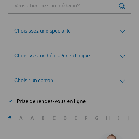
Choisissez une spécialité
Choisissez une spécialité
Choisissez un hôpital/une clinique
Allergologie et immunologie
Choisissez un hôpital/une clinique
Andrologie
Choisir un canton
Ars Medica Agno
Choisir un canton
Anesthésiologie
Prise de rendez-vous en ligne
Ars Medica Bellinzona
BE
Angiographie
#
A
Ä
B
C
D
E
F
G
H
I
J
Ars Medica Manno
BS
Angiologie
Ärztezentrum Bümpliz