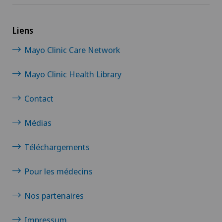
Endocrinologie
Medicentre Tavannes
Épaule gelée
Liens
Medicentre Valbirse
Mayo Clinic Care Network
Gastroentérologie et hépatologie
Medizinisches Zentrum Haus zur Pyramide
Mayo Clinic Health Library
Gériatrie
Mendrisio
Contact
Glaucome
Patients internationaux
Médias
Gynécologie
Téléchargements
Poliambulatorio Pediatrico
Hallux valgus
Pour les médecins
Poliambulatorio Sant'Anna
Hématologie
Nos partenaires
Policlinique de Valère
Hernie discale cervicale
Impressum