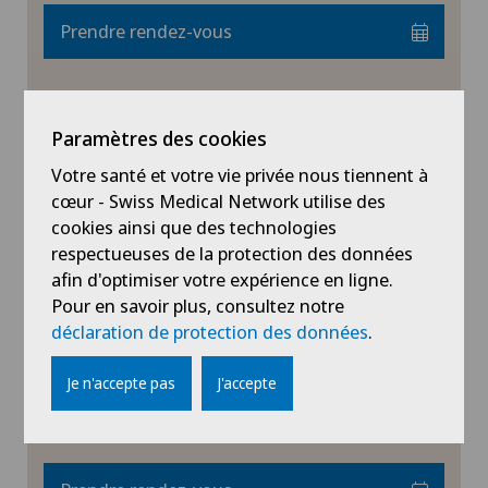
Claro
Prendre rendez-vous
Chirurgie de l’épaule
Clinica Ars Medica
Voir profil
Chirurgie du côlon
Paramètres des cookies
Clinica Sant'Anna
Chirurgie du coude
Votre santé et votre vie privée nous tiennent à
Clinique de Genolier
cœur - Swiss Medical Network utilise des
cookies ainsi que des technologies
Chirurgie du genou
respectueuses de la protection des données
Clinique de Genolier
Clinique de Montchoisi
Dr méd. Youssr Louati
afin d'optimiser votre expérience en ligne.
Chirurgie du pied/de la cheville
Pour en savoir plus, consultez notre
Spécialisation
Clinique de Valère
déclaration de protection des données
.
Ophtalmologie,
Chirurgie générale
Glaucome,
Clinique Générale Ste-Anne
Je n'accepte pas
J'accepte
Cataracte,
Chirurgie orale
Voir plus
Clinique Générale-Beaulieu
Chirurgie orthopédique