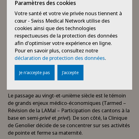
l’établissement. Aujourd’hui, la Clinique dentaire de
Paramètres des cookies
Genolier compte plus de dix collaborateurs.
Votre santé et votre vie privée nous tiennent à
cœur - Swiss Medical Network utilise des
1998
cookies ainsi que des technologies
Un Centre de Prévention du Vieillissement est créé
respectueuses de la protection des données
par le Professeur Jacques Proust. La Clinique de
afin d'optimiser votre expérience en ligne.
Genolier saisit dès lors l’opportunité de se
Pour en savoir plus, consultez notre
développer dans tous les aspects de la Chirurgie
déclaration de protection des données
.
plastique et esthétique ainsi que de la Dermatologie
esthétique.
Je n'accepte pas
J'accepte
2000
Le passage au vingt-et-unième siècle est le témoin
de grands enjeux médico-économiques (Tarmed –
Révision de la LAMal – Participation des cantons à la
base en
semi
-
privé
et
privé
). De son côté, la Clinique
de Genolier décide de se concentrer sur ses activités
de pointe et ferme sa maternité.