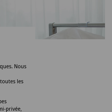
iques. Nous
toutes les
pes
i-privée,