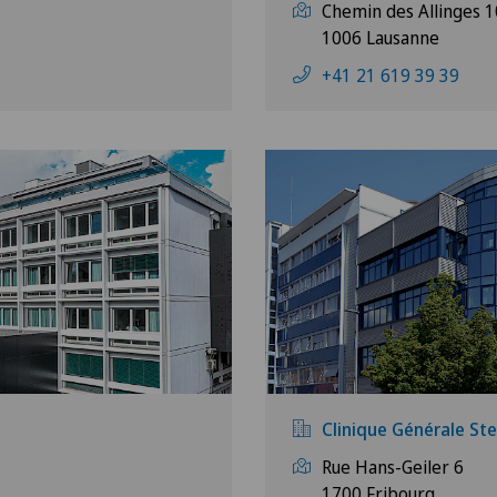
Chemin des Allinges 1
1006 Lausanne
+41 21 619 39 39
Clinique Générale St
Rue Hans-Geiler 6
1700 Fribourg