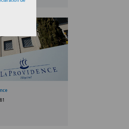
éclaration de
ence
 81