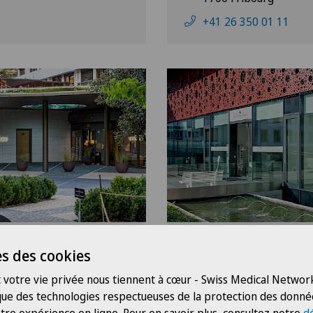
+41 26 350 01 11
eu
Clinique Montbrillant
s des cookies
Montagne 2
 votre vie privée nous tiennent à cœur - Swiss Medical Network
2300 La Chaux-de-Fo
 que des technologies respectueuses de la protection des donné
+41 32 910 04 00