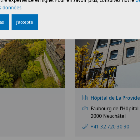
tre expérience en ligne. Pour en savoir plus, consultez notre
d
s données
.
pas
J'accepte
Hôpital de La Provid
Faubourg de l'Hôpital
2000 Neuchâtel
+41 32 720 30 30