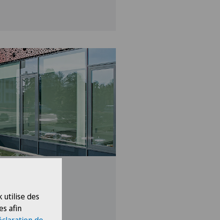
 utilise des
nds
es afin