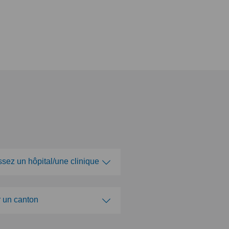
ssez un hôpital/une clinique
issez un hôpital/une clinique
r un canton
ca Ars Medica
ir un canton