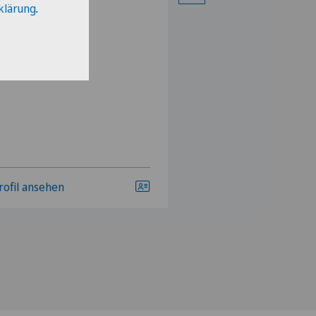
klärung
.
rofil ansehen
Profil ansehen