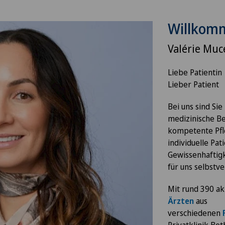
Willkom
Valérie Muc
Liebe Patientin
Lieber Patient
Bei uns sind Sie
medizinische B
kompetente Pfl
individuelle Pat
Gewissenhaftigk
für uns selbstve
Mit rund 390 ak
Ärzten
aus
verschiedenen