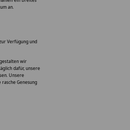
hanien ein breites
rum an.
 zur Verfügung und
gestalten wir
glich dafür, unsere
ssen. Unsere
ne rasche Genesung