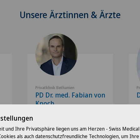
Unsere Ärztinnen & Ärzte
Privatklinik Bethanien
P
PD Dr. med. Fabian von
D
Knoch
S
O
Spezialisierung
nstellungen
S
Orthopädische Chirurgie,
it und Ihre Privatsphäre liegen uns am Herzen - Swiss Medica
F
Hüftchirurgie,
Cookies als auch datenschutzfreundliche Technologien, um Ihr
Hüftarthrose,