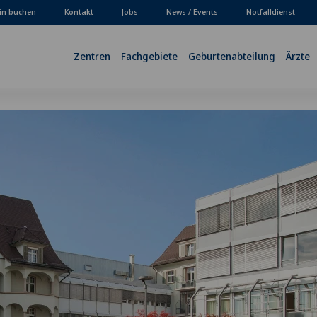
in buchen
Kontakt
Jobs
News / Events
Notfalldienst
Zentren
Fachgebiete
Geburtenabteilung
Ärzte