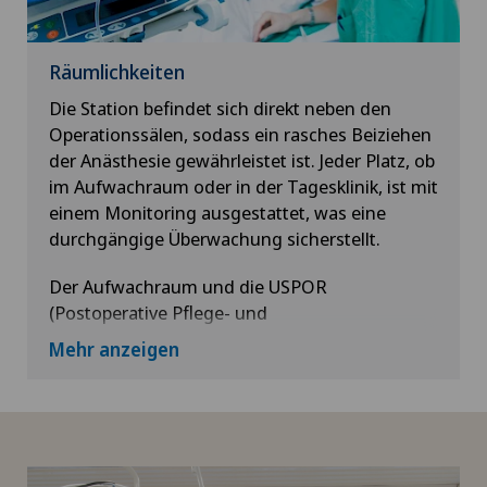
Räumlichkeiten
Die Station befindet sich direkt neben den
Operationssälen, sodass ein rasches Beiziehen
der Anästhesie gewährleistet ist. Jeder Platz, ob
im Aufwachraum oder in der Tagesklinik, ist mit
einem Monitoring ausgestattet, was eine
durchgängige Überwachung sicherstellt.
Der Aufwachraum und die USPOR
(Postoperative Pflege- und
Reanimationseinheit) werden von einem
Mehr anzeigen
speziell ausgebildeten Team im 7-mal-24-
Stunden-Betrieb betreut. Diese Fachpersonen
verfügen über eine spezielle Ausbildung in
Reanimation (ACLS).