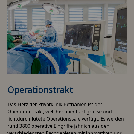
In den gleichen Räumlichkeiten befindet sich
auch die Notfallaufnahme, wo rund um die Uhr
Patientinnen und Patienten aufgenommen
werden, sofern sie telefonisch angemeldet
werden. Wir können keine Kinder behandeln,
da wir über keine Pädiatrieabteilung verfügen.
Operationstrakt
Das Herz der Privatklinik Bethanien ist der
Operationstrakt, welcher über fünf grosse und
lichtdurchflutete Operationssäle verfügt. Es werden
rund 3800 operative Eingriffe jährlich aus den
verschiedensten Fachgebieten mit innovativen und