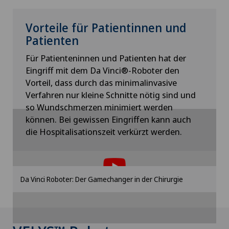
Vorteile für Patientinnen und
Patienten
Für Patienteninnen und Patienten hat der
Eingriff mit dem Da Vinci®-Roboter den
Vorteil, dass durch das minimalinvasive
Verfahren nur kleine Schnitte nötig sind und
so Wundschmerzen minimiert werden
können. Bei gewissen Eingriffen kann auch
die Hospitalisationszeit verkürzt werden.
Um Ihnen diesen Inhalt anzeigen zu können,
müssen Sie der Verwendung von Cookies
zustimmen.
Bitte aktivieren Sie die entsprechende Option in
Da Vinci Roboter: Der Gamechanger in der Chirurgie
den Cookie-Einstellungen.
Cookie-Einstellungen