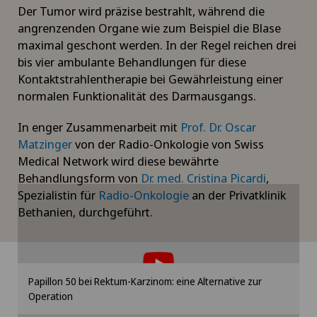
Der Tumor wird präzise bestrahlt, während die
angrenzenden Organe wie zum Beispiel die Blase
maximal geschont werden. In der Regel reichen drei
bis vier ambulante Behandlungen für diese
Kontaktstrahlentherapie bei Gewährleistung einer
normalen Funktionalität des Darmausgangs.
In enger Zusammenarbeit mit
Prof. Dr. Oscar
Matzinger
von der Radio-Onkologie von Swiss
Medical Network wird diese bewährte
Behandlungsform von
Dr. med. Cristina Picardi
,
Spezialistin für
Radio-Onkologie
an der Privatklinik
Bethanien, durchgeführt.
Um Ihnen diesen Inhalt anzeigen zu können,
müssen Sie der Verwendung von Cookies
zustimmen.
Bitte aktivieren Sie die entsprechende Option in
Papillon 50 bei Rektum-Karzinom: eine Alternative zur
den Cookie-Einstellungen.
Operation
Cookie-Einstellungen