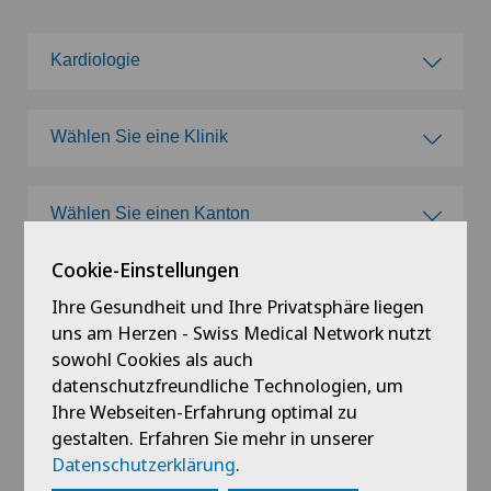
Kardiologie
Wählen Sie ein Fachgebiet
Wählen Sie eine Klinik
Achillessehnenriss
Wählen Sie eine Klinik
Wählen Sie einen Kanton
Adipositas und Übergewicht
Clinica Ars Medica
Cookie-Einstellungen
Wählen Sie einen Kanton
Akromioklavikuläre Dislokation
Ihre Gesundheit und Ihre Privatsphäre liegen
Rufen Sie uns an und vereinbaren Sie einen
Clinica Sant'Anna
ZH
uns am Herzen - Swiss Medical Network nutzt
Termin
Akromioplastik
sowohl Cookies als auch
Clinique de Valère
datenschutzfreundliche Technologien, um
BE
Privatklinik Bethanien
Ihre Webseiten-Erfahrung optimal zu
Akupunktur
Zentren für Kardiologie Zürich
Clinique Générale Ste-Anne
gestalten. Erfahren Sie mehr in unserer
Toblerstrasse 51
LU
Datenschutzerklärung
.
Akutgeriatrie
8044 Zürich
Hôpital de Moutier