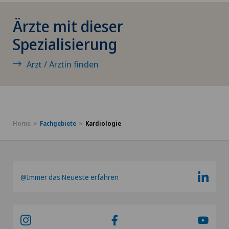
Dickdarmchirurgie
Ärzte mit dieser
Dünndarmchirurgie
Spezialisierung
Einzelcoaching / Typberatung
Arzt / Ärztin finden
Ejakulationsstörungen
Ellbogenchirurgie
Home
Fachgebiete
Kardiologie
Endokrinologie
Endometriose
@Immer das Neueste erfahren
Entzündungen der Schilddrüse (Hashimoto)
Erektile Dysfunktion