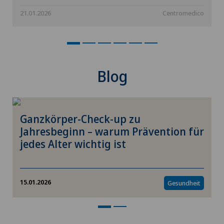
Check-up für Unternehmen
21.01.2026
Centromedico
Chiropraktik
Computertomographie
Blog
CyberKnife® System
Ganzkörper-Check-up zu
Da Vinci
Jahresbeginn – warum Prävention für
jedes Alter wichtig ist
Dermatologie und Venerologie
Diabetologie
15.01.2026
Gesundheit
DIAfit – Diabetes and Exercise Program