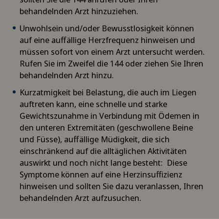
Augenentzündungen
behandelnden Arzt hinzuziehen.
Unwohlsein und/oder Bewusstlosigkeit können
Augenlaser-Methoden
auf eine auffällige Herzfrequenz hinweisen und
müssen sofort von einem Arzt untersucht werden.
Augensprechstunden
Rufen Sie im Zweifel die 144 oder ziehen Sie Ihren
behandelnden Arzt hinzu.
Ayurvedische Massage
Kurzatmigkeit bei Belastung, die auch im Liegen
auftreten kann, eine schnelle und starke
Babymoon im Swiss Medical Network
Gewichtszunahme in Verbindung mit Ödemen in
den unteren Extremitäten (geschwollene Beine
Bänderriss / Bandverletzung
und Füsse), auffällige Müdigkeit, die sich
einschränkend auf die alltäglichen Aktivitäten
Bandscheibenprothese | Künstliche
auswirkt und noch nicht lange besteht: Diese
Bandscheibe
Symptome können auf eine Herzinsuffizienz
hinweisen und sollten Sie dazu veranlassen, Ihren
behandelnden Arzt aufzusuchen.
Bandscheibenvorfall