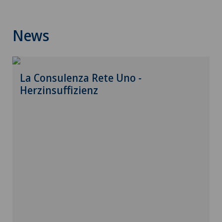
Bandscheibenvorfall Brustwirbelsäule
News
Bandscheibenvorfall Halswirbelsäule –
Zervikale Diskushernie
Bandscheibenvorfall Lendenwirbelsäule (LWS)
La Consulenza Rete Uno -
Herzinsuffizienz
Beckenbindung / Rebozo
Brustkrebs
Check-up
Check-up für Frauen
Check-Up für Sportler