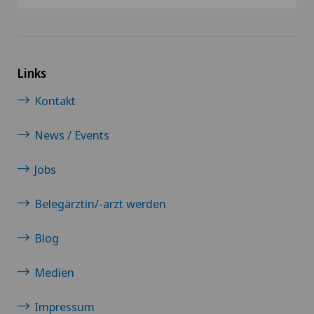
Ergotherapie
Ericksonsche Hypnose
Links
Kontakt
Erkrankungen der Nebenschilddrüse
News / Events
Ernährungsberatung
Jobs
Erwachsenenpsychiatrie
Belegärztin/-arzt werden
FEMTO-LASIK-Verfahren
Blog
Fersenschmerzen
Medien
Frozen Shoulder
Impressum