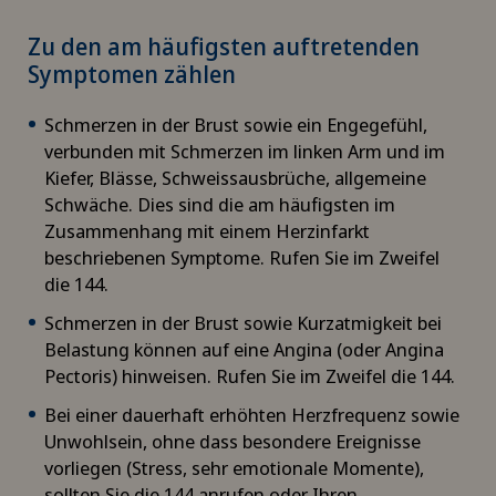
Angepasste körperliche Aktivität
Rosenklinik Rapperswil
Zu den am häufigsten auftretenden
VS
Symptomen zählen
Angiographie
Schmerzklinik Basel
JU
Schmerzen in der Brust sowie ein Engegefühl,
Angiologie
verbunden mit Schmerzen im linken Arm und im
Spital Zofingen
Kiefer, Blässe, Schweissausbrüche, allgemeine
VD
Schwäche. Dies sind die am häufigsten im
Aortenchirurgie
Zusammenhang mit einem Herzinfarkt
NE
beschriebenen Symptome. Rufen Sie im Zweifel
Arthrose
die 144.
Schmerzen in der Brust sowie Kurzatmigkeit bei
Ästhetische Medizin
Belastung können auf eine Angina (oder Angina
Pectoris) hinweisen. Rufen Sie im Zweifel die 144.
Ästhetische und korrigierende Dermatologie
Bei einer dauerhaft erhöhten Herzfrequenz sowie
Unwohlsein, ohne dass besondere Ereignisse
Augenchirurgie
vorliegen (Stress, sehr emotionale Momente),
sollten Sie die 144 anrufen oder Ihren