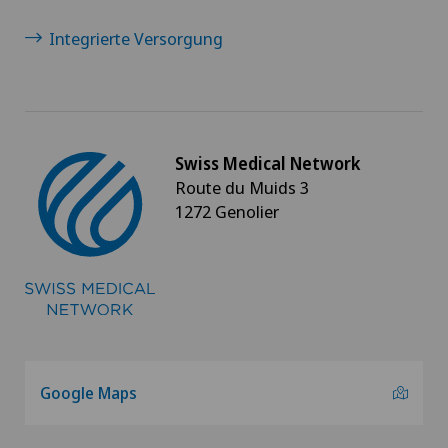
Fuss- und Sprunggelenkchirurgie
Integrierte Versorgung
Gallenchirurgie
Gastroenterologie und Hepatologie
Swiss Medical Network
Route du Muids 3
Geburt: Alles, was Sie wissen müssen
1272 Genolier
Geburtshilfe
Gefässchirurgie
Gefässinterventionen und endovaskuläre
Therapien
Google Maps
Geriatrie (Altersmedizin)