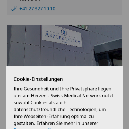
+41 27 327 10 10
Cookie-Einstellungen
Ärztezentrum Siloah Murten
Ihre Gesundheit und Ihre Privatsphäre liegen
Pra Pury 7d
uns am Herzen - Swiss Medical Network nutzt
3280 Murten
sowohl Cookies als auch
datenschutzfreundliche Technologien, um
+41 31 958 37 85
Ihre Webseiten-Erfahrung optimal zu
gestalten. Erfahren Sie mehr in unserer