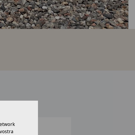
 Network
to
 vostra