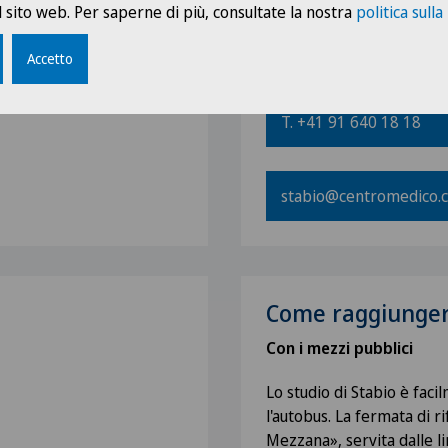
 sito web. Per saperne di più, consultate la nostra
politica sulla
Centromedico Stabio
Via Ligornetto 27
Accetto
6854 San Pietro di Stabio
T. +41 91 640 18 18
stabio@centromedico.
Come raggiunger
Con i mezzi pubblici
Lo studio di Stabio è faci
l'autobus. La fermata di r
Mezzana», servita dalle li