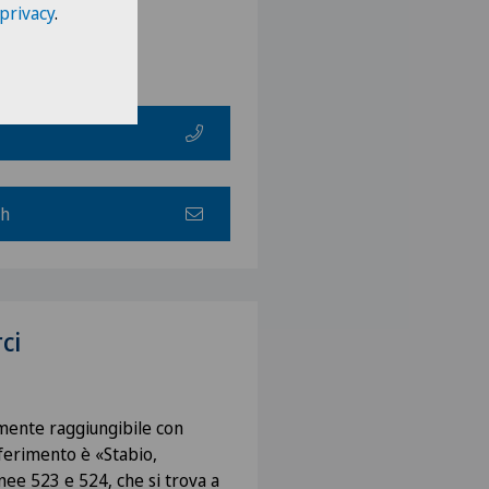
 privacy
.
ch
ci
lmente raggiungibile con
iferimento è «Stabio,
nee 523 e 524, che si trova a