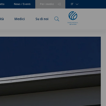
atto
News / Eventi
Per i medici
IT
ità
Medici
Su di noi