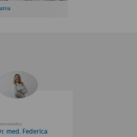
atria
entromedico
r. med. Federica