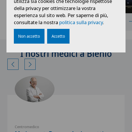
utilizza sia cookies che tecnologie rispettose
della privacy per ottimizzare la vostra
esperienza sul sito web. Per saperne di più,
Medicina interna generale
consultate la nostra
politica sulla privacy
.
Non accetto
Accetto
I nostri medici a Blenio
Centromedico