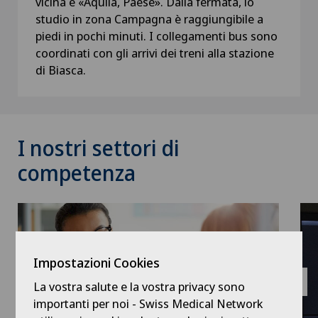
vicina è «Aquila, Paese». Dalla fermata, lo
studio in zona Campagna è raggiungibile a
piedi in pochi minuti. I collegamenti bus sono
coordinati con gli arrivi dei treni alla stazione
di Biasca.
I nostri settori di
competenza
Impostazioni Cookies
La vostra salute e la vostra privacy sono
importanti per noi - Swiss Medical Network