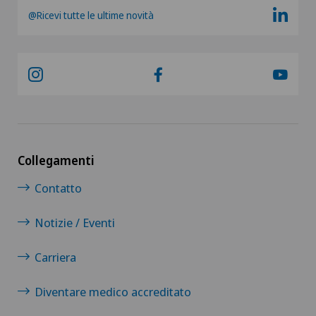
@Ricevi tutte le ultime novità
Chirurgia della retina
Chirurgia della spalla
Chirurgia della tiroide (chirurgia endocrina)
Chirurgia dello stomaco
Collegamenti
Chirurgia dell’anca
Contatto
Notizie / Eventi
Chirurgia dell’intestino crasso
Carriera
Chirurgia dell’intestino tenue
Diventare medico accreditato
Chirurgia epatica