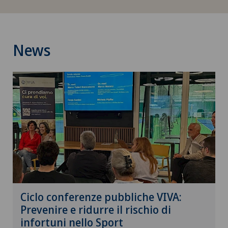
Cancro alla prostata (carcinoma prostatico)
Capsulite adesiva o spalla congelata
News
Carcinoma peritoneale
Cardiologia
Cardiologia interventistica
Check-up
Check-up per donne
Ciclo conferenze pubbliche VIVA:
Check-up per gli atleti
Prevenire e ridurre il rischio di
infortuni nello Sport