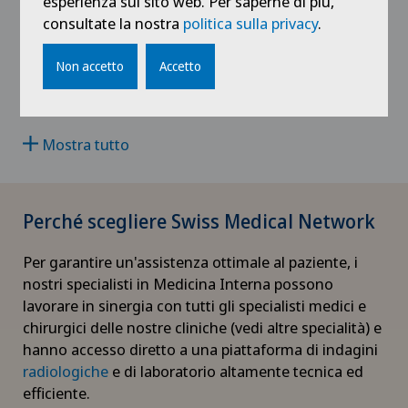
esperienza sul sito web. Per saperne di più,
VD
consultate la nostra
politica sulla privacy
.
Artroscopia della spalla
Blenio
NE
Non accetto
Accetto
/it/centri-medici/centro-medico/centri/blenio
Artrosi del ginocchio
+41 91 872 10 76
Artrosi dell'articolazione della spalla
Mostra tutto
Artrosi della caviglia
Perché scegliere Swiss Medical Network
Artrosi dell’anca
Per garantire un'assistenza ottimale al paziente, i
nostri specialisti in Medicina Interna possono
Aumento di volume della tiroide – Struma
lavorare in sinergia con tutti gli specialisti medici e
chirurgici delle nostre cliniche (vedi altre specialità) e
Babymoon presso Swiss Medical Network
hanno accesso diretto a una piattaforma di indagini
radiologiche
e di laboratorio altamente tecnica ed
Calcificazione della spalla
efficiente.