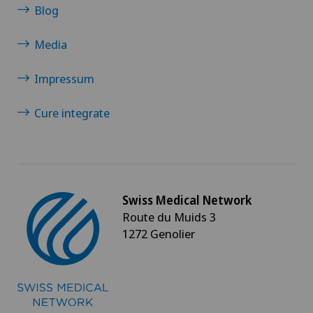
Blog
Chirurgia generale
Media
Chirurgia maxillo-facciale
Impressum
Chirurgia mini-invasiva
Cure integrate
Chirurgia oculistica
Chirurgia oncologica
Swiss Medical Network
Chirurgia ortopedica
Route du Muids 3
1272 Genolier
Chirurgia pediatrica
Chirurgia plastica, estetica e ricostruttiva