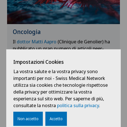
Oncologia
Il
dottor Matti Aapro
(Clinique de Genolier) ha
pubblicato un gran numero di articoli peer-
reviewed in vari settori dell'oncologia medica. I
Impostazioni Cookies
suoi numerosi programmi di ricerca in
oncologia geriatrica, gestione del cancro al
La vostra salute e la vostra privacy sono
seno e cure di supporto testimoniano la sua
importanti per noi - Swiss Medical Network
esperienza nei protocolli di ricerca clinica e
utilizza sia cookies che tecnologie rispettose
nelle attività educative
della privacy per ottimizzare la vostra
esperienza sul sito web. Per saperne di più,
Per saperne di più
consultate la nostra
politica sulla privacy
.
Non accetto
Accetto