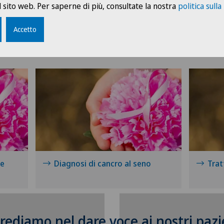
 sito web. Per saperne di più, consultate la nostra
politica sulla
Accetto
ativi al cancro al seno
 e
Diagnosi di cancro al seno
Trat
rediamo nel dare voce ai nostri pazi