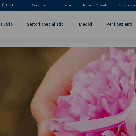
Telefono
Contatto
Carriera
Notizie / Eventi
Pazienti i
s Visio
Settori specialistici
Medici
Per i pazienti