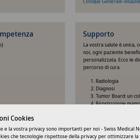
Clinique Generale-Beauli
competenza
Supporto
o)
La vostra salute è unica, 
noi, ogni paziente benefic
personalizzata. Ecco le div
percorso di cura.
Radiologia
Diagnosi
Tumor Board: un col
Ricostruzione mam
Post-trattamento
oni Cookies
Trattamenti comple
farmaci, ecc.)
te e la vostra privacy sono importanti per noi - Swiss Medical
Possibilità di richi
ookies che tecnologie rispettose della privacy per ottimizzare la