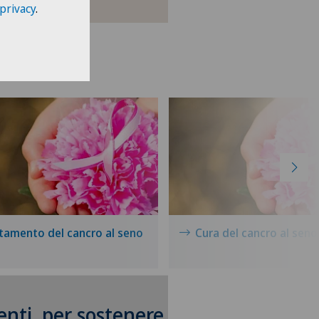
 privacy
.
tamento del cancro al seno
Cura del cancro al seno
enti, per sostenere