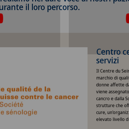
durante il loro percorso.
 questo contenuto, è
Per poter visualizz
’utilizzo di cookies.
necessario accettare
one corrispondente nelle
Si prega di attivare l’
ei cookies.
impostazio
 Cookies
Imposta
Centro ce
servizi
Il Centre du Sein
marchio di quali
donne affette d
viene assegnato 
cancro e dalla S
strutture che of
cure, un'organiz
elevato livello 