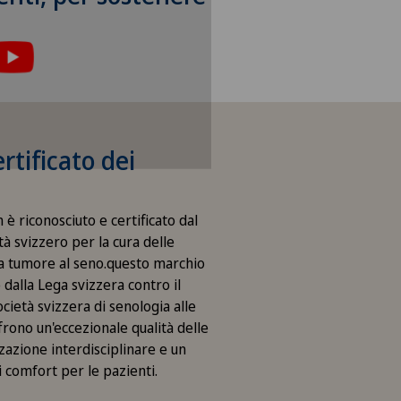
are questo contenuto, è
 l’utilizzo di cookies.
opzione corrispondente nelle
ni dei cookies.
zioni Cookies
rtificato dei
 è riconosciuto e certificato dal
tà svizzero per la cura delle
a tumore al seno.questo marchio
dalla Lega svizzera contro il
ocietà svizzera di senologia alle
frono un'eccezionale qualità delle
zazione interdisciplinare e un
di comfort per le pazienti.