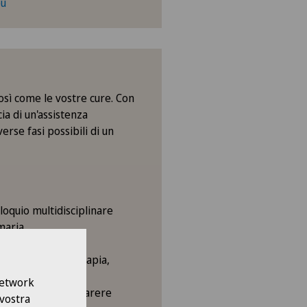
eu
così come le vostre cure. Con
ia di un'assistenza
erse fasi possibili di un
loquio multidisciplinare
maria
mentari (radioterapia,
 Network
edere un secondo parere
 vostra