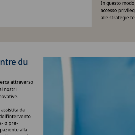
In questo modo,
accesso privileg
alle strategie t
entre du
cerca attraverso
ai nostri
novative.
 assistita da
ell'intervento
a- o pre-
 paziente alla