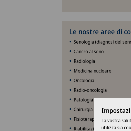
Le nostre aree di 
Senologia (diagnosi del sen
Cancro al seno
Radiologia
Medicina nucleare
Oncologia
Radio-oncologia
Patologia
Chirurgia plastica
Impostazi
Fisioterapia
La vostra salu
utilizza sia c
Riabilitazione oncologica