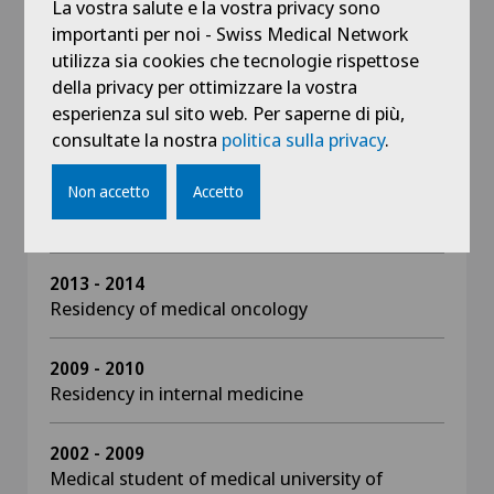
La vostra salute e la vostra privacy sono
importanti per noi - Swiss Medical Network
2015 - 2021
utilizza sia cookies che tecnologie rispettose
Head of clinic radiation oncology of university
della privacy per ottimizzare la vostra
hospital of Geneva
esperienza sul sito web. Per saperne di più,
consultate la nostra
politica sulla privacy
.
2010 - 2015
Residency of radiation oncology in University
Non accetto
Accetto
Hospital of Geneva (HUG), University Hospital
of Lausanne (CHUV)
2013 - 2014
Residency of medical oncology
2009 - 2010
Residency in internal medicine
2002 - 2009
Medical student of medical university of