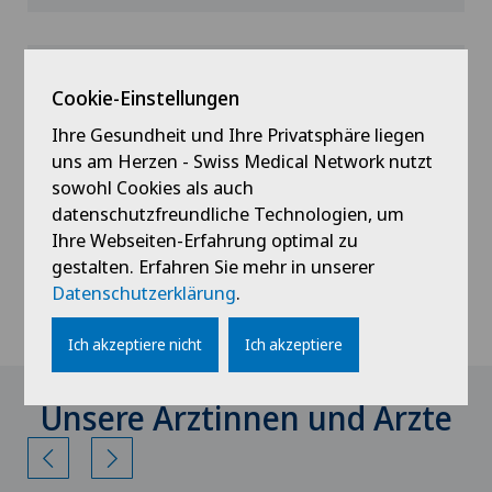
Impfungen
Cookie-Einstellungen
Impfungen (vom Bundesamt für
Ihre Gesundheit und Ihre Privatsphäre liegen
Gesundheit empfohlene Impfungen,
uns am Herzen - Swiss Medical Network nutzt
einschliesslich HPV-Impfungen im Rahmen
sowohl Cookies als auch
des Kantonalen Impfprogramms)
datenschutzfreundliche Technologien, um
Impfberatungen und Impfungen vor Reisen
Ihre Webseiten-Erfahrung optimal zu
(offizielle Gelbfieberimpfstelle)
gestalten. Erfahren Sie mehr in unserer
Saisonale Grippeimpfungen
Datenschutzerklärung
.
Ich akzeptiere nicht
Ich akzeptiere
Unsere Ärztinnen und Ärzte