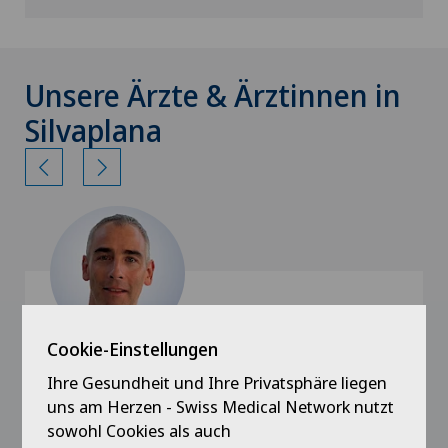
Unsere Ärzte & Ärztinnen in
Silvaplana
Cookie-Einstellungen
Xundheitszentrum Silvaplana
Ihre Gesundheit und Ihre Privatsphäre liegen
Dr. med. Sergio Compagnoni
uns am Herzen - Swiss Medical Network nutzt
sowohl Cookies als auch
Spezialisierung