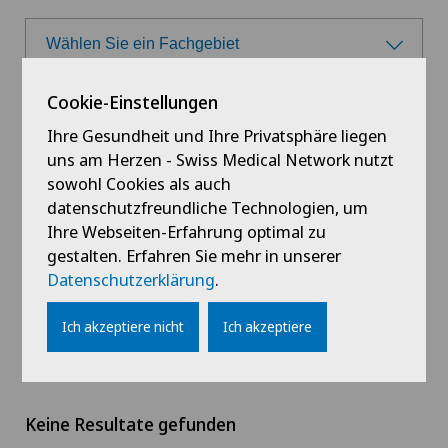
Wählen Sie ein Fachgebiet
Wählen Sie ein Fachgebiet
Cookie-Einstellungen
Wählen Sie eine Klinik
Ihre Gesundheit und Ihre Privatsphäre liegen
Allgemeine Innere Medizin
uns am Herzen - Swiss Medical Network nutzt
Wählen Sie eine Klinik
sowohl Cookies als auch
Hausärztliche Untersuchung
Wählen Sie einen Kanton
datenschutzfreundliche Technologien, um
Ars Medica Agno
Ihre Webseiten-Erfahrung optimal zu
gestalten. Erfahren Sie mehr in unserer
Wählen Sie einen Kanton
Ultraschall
Online-Terminbuchung
Datenschutzerklärung
.
Ars Medica Bellinzona
ZH
#
A
Ä
B
C
D
E
F
G
H
I
J
Ich akzeptiere nicht
Ich akzeptiere
Ars Medica Manno
BE
Ärztezentrum Bümpliz
AG
Keine Resultate gefunden
Ärztezentrum Ittigen