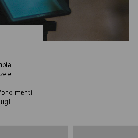
mpia
e e i
ofondimenti
sugli
 poter visualizzare
Per poter visuali
esto contenuto, è
questo contenut