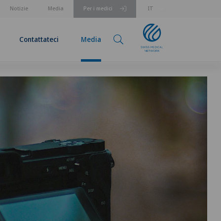
Notizie
Media
Per i medici
IT
Contattateci
Media