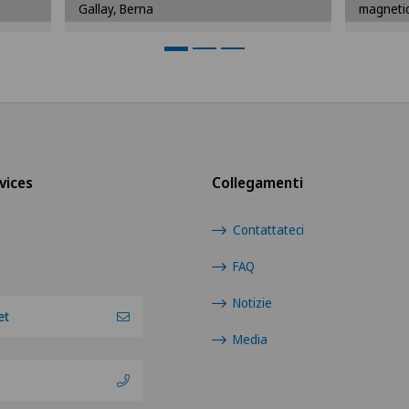
dei cookies.
Gallay, Berna
magnetica
Impostazioni Cookies
vices
Collegamenti
Contattateci
FAQ
Notizie
et
Media