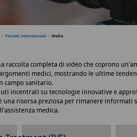
Pazienti internazionali
Media
na raccolta completa di video che coprono un'a
rgomenti medici, mostrando le ultime tendenz
in campo sanitario.
uti incentrati su tecnologie innovative e appr
 è una risorsa preziosa per rimanere informati 
ll'assistenza medica.
re
Per poter visualizzare
Per
è
questo contenuto, è
qu