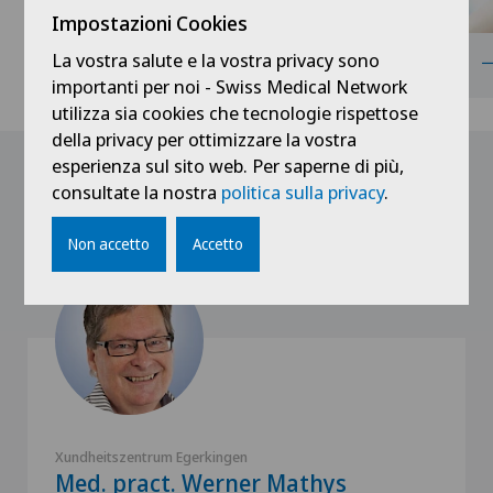
Impostazioni Cookies
La vostra salute e la vostra privacy sono
Ginecologia
importanti per noi - Swiss Medical Network
utilizza sia cookies che tecnologie rispettose
della privacy per ottimizzare la vostra
esperienza sul sito web. Per saperne di più,
I nostri medici
consultate la nostra
politica sulla privacy
.
Non accetto
Accetto
Xundheitszentrum Egerkingen
Med. pract. Werner Mathys