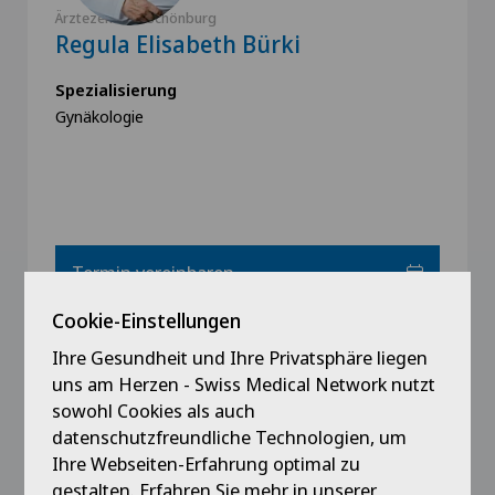
Ärztezentrum Schönburg
Regula Elisabeth Bürki
Spezialisierung
Gynäkologie
Termin vereinbaren
Cookie-Einstellungen
Profil ansehen
Ihre Gesundheit und Ihre Privatsphäre liegen
uns am Herzen - Swiss Medical Network nutzt
sowohl Cookies als auch
datenschutzfreundliche Technologien, um
Unser Team
Ihre Webseiten-Erfahrung optimal zu
gestalten. Erfahren Sie mehr in unserer