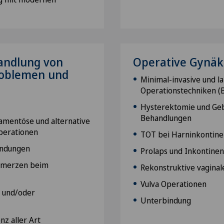
andlung von
Operative Gynäk
roblemen und
Minimal-invasive und l
Operationstechniken (
Hysterektomie und Ge
Behandlungen
mentöse und alternative
perationen
TOT bei Harninkontine
ündungen
Prolaps und Inkontine
hmerzen beim
Rekonstruktive vagina
Vulva Operationen
e und/oder
Unterbindung
z aller Art