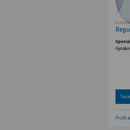
Ärzteze
Regu
Spezia
Gynäko
Term
Profil