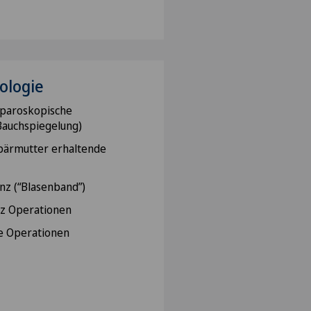
ologie
aparoskopische
Bauchspiegelung)
bärmutter erhaltende
nz (“Blasenband”)
nz Operationen
le Operationen