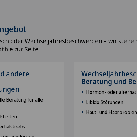
Angebot
sch oder Wechseljahresbeschwerden – wir stehen
hie zur Seite.
nd andere
Wechseljahrbesc
Beratung und B
hungen
Hormon- oder alternat
le Beratung für alle
Libido Störungen
Haut- und Haarproble
nkheiten
erhalskrebs
g mit modernen