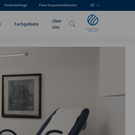
Terminanfrage
Para hispanohablantes
DE
Über
e
Fachgebiete
Uns