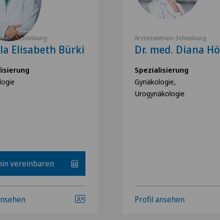
ntrum Schönburg
Ärztezentrum Schönburg
la Elisabeth Bürki
Dr. med. Diana H
lisierung
Spezialisierung
logie
Gynäkologie,
Urogynäkologie
in vereinbaren
 ansehen
Profil ansehen