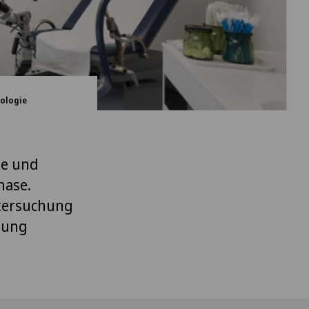
ologie
de und
hase.
ntersuchung
lung