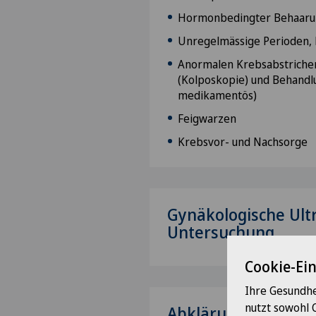
Hormonbedingter Behaar
Unregelmässige Perioden, 
Anormalen Krebsabstrichen
(Kolposkopie) und Behandl
medikamentös)
Feigwarzen
Krebsvor- und Nachsorge
Gynäkologische Ultr
Untersuchung
Cookie-Ei
Ihre Gesundhe
nutzt sowohl 
Abklärung und Beh