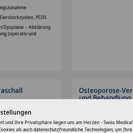
ungszunahme
Eierstockzysten, PCOS
/Dysplasie – Abklärung
ung (operativ und
aschall
Osteoporose-Ver
und Behandlung
nstellungen
it und Ihre Privatsphäre liegen uns am Herzen - Swiss Medica
Cookies als auch datenschutzfreundliche Technologien, um Ihr
andlung von