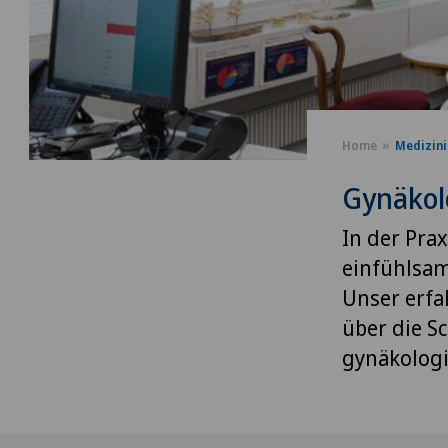
Home
Medizini
Gynäkol
In der Pra
einfühlsam
Unser erfa
über die S
gynäkolog