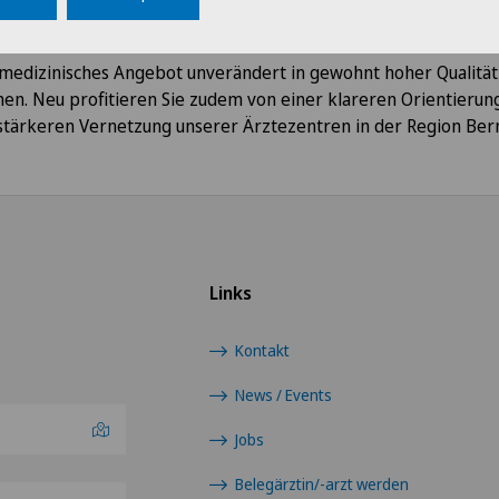
zentrum Schönburg
. Damit schaffen wir Klarheit und Kontinuit
den Ärztezentren von Swiss Medical Network. Für Patienten bl
medizinisches Angebot unverändert in gewohnt hoher Qualität
en. Neu profitieren Sie zudem von einer klareren Orientierun
stärkeren Vernetzung unserer Ärztezentren in der Region Ber
Links
Kontakt
News / Events
Jobs
Belegärztin/-arzt werden