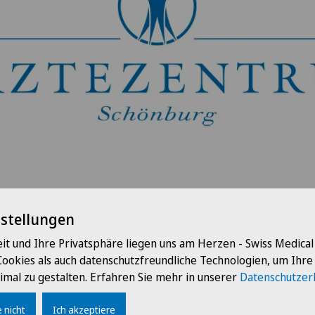
nstellungen
.2025
Ärztezentrum Sch
it und Ihre Privatsphäre liegen uns am Herzen - Swiss Medica
Cookies als auch datenschutzfreundliche Technologien, um Ihr
er Name: Ärztezentrum Schönburg
imal zu gestalten. Erfahren Sie mehr in unserer
Datenschutzer
isherige Gruppenpraxis Schönburg trägt neu den Namen
 nicht
Ich akzeptiere