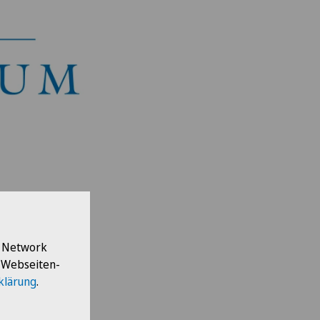
önburg
l Network
e Webseiten-
klärung
.