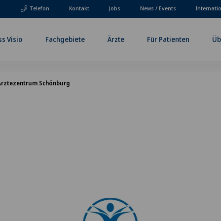
Telefon
Kontakt
Jobs
News / Events
Internati
ss Visio
Fachgebiete
Ärzte
Für Patienten
Üb
Ärztezentrum Schönburg