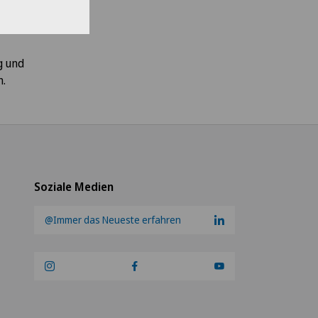
ät
eibt
g und
n.
Soziale Medien
@Immer das Neueste erfahren