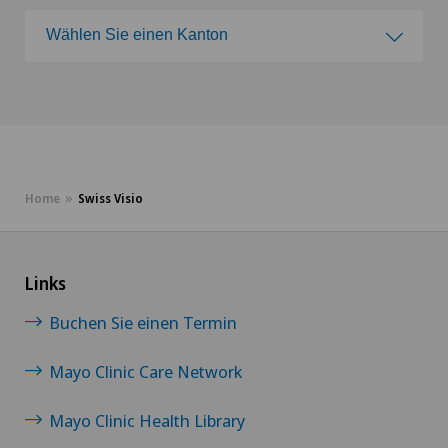
Wählen Sie einen Kanton
Clinica Ars Medica
Wählen Sie einen Kanton
Clinica Sant'Anna
ZH
Clinique de Genolier
BE
Home
Swiss Visio
Clinique de Montchoisi
LU
Clinique de Valère
Links
AG
Clinique Générale Ste-Anne
Buchen Sie einen Termin
SG
Clinique Générale-Beaulieu
Mayo Clinic Care Network
SH
Mayo Clinic Health Library
Clinique Montbrillant