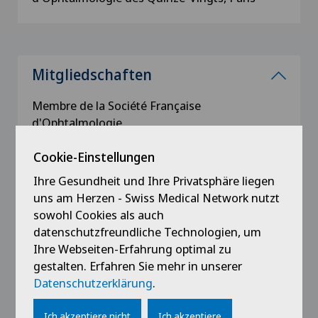
Mitgliedschaften
Membre de la Société Française
d'Ophtalmologie
Membre de l'American Academy of
Ophthalmology
Cookie-Einstellungen
Membre de l'American Society of Cataract and
Ihre Gesundheit und Ihre Privatsphäre liegen
Refractive Surgery
uns am Herzen - Swiss Medical Network nutzt
Membre de l'IOL Power Club
sowohl Cookies als auch
Membre du General Medical Council (GMC, UK)
datenschutzfreundliche Technologien, um
Ihre Webseiten-Erfahrung optimal zu
gestalten. Erfahren Sie mehr in unserer
Datenschutzerklärung
.
Ausbildung
Ich akzeptiere nicht
Ich akzeptiere