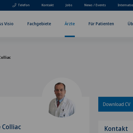
Telefon
Kontakt
Jobs
News / Events
Internati
ss Visio
Fachgebiete
Ärzte
Für Patienten
Üb
Colliac
Download CV
 Colliac
Kontakt