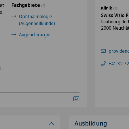
Fachgebiete
et
(2)
Klinik
(1)
s
Swiss Visio 
Ophthalmologie
Faubourg de l
(Augenheilkunde)
2000 Neuchât
Augenchirurgie
providenc
+41 32 72
)
Ausbildung