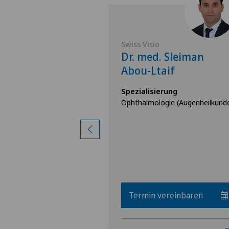
Swiss Visio
 Audrey
Dr. med. Sleiman
Abou-Ltaif
rung
Spezialisierung
ie (Augenheilkunde),
Ophthalmologie (Augenheilkund
e,
urgie,
igen
Termin vereinbaren