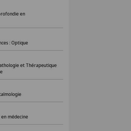
rofondie en
nces : Optique
athologie et Thérapeutique
le
htalmologie
r en médecine