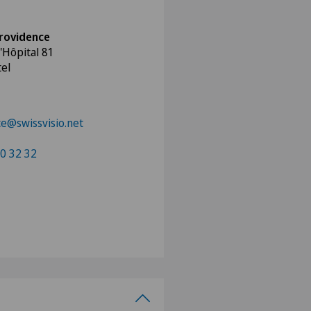
Providence
'Hôpital 81
el
e@swissvisio.net
0 32 32