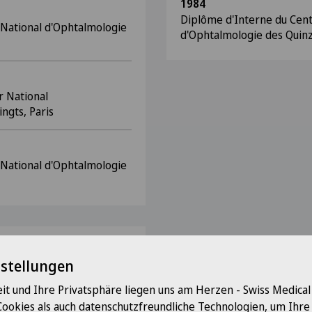
1984
Diplôme d'Interne du Cent
 National d'Ophtalmologie
d'Ophtalmologie des Quin
r National
ngts, Paris
 National d'Ophtalmologie
nstellungen
se d'Ophtalmologie
it und Ihre Privatsphäre liegen uns am Herzen - Swiss Medica
my of Ophthalmology
Cookies als auch datenschutzfreundliche Technologien, um Ihr
 of Cataract and