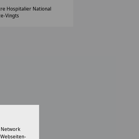
re Hospitalier National
ze-Vingts
l Network
e Webseiten-