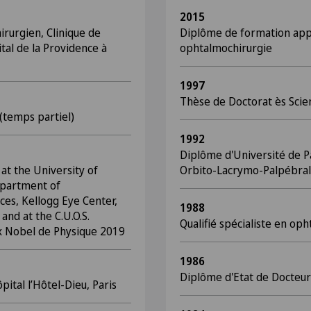
2015
rurgien, Clinique de
Diplôme de formation app
tal de la Providence à
ophtalmochirurgie
1997
Thèse de Doctorat ès Scie
(temps partiel)
1992
Diplôme d'Université de P
at the University of
Orbito-Lacrymo-Palpébra
epartment of
ces, Kellogg Eye Center,
1988
 and at the C.U.O.S.
Qualifié spécialiste en op
x Nobel de Physique 2019
1986
Diplôme d'Etat de Docteu
pital l’Hôtel-Dieu, Paris