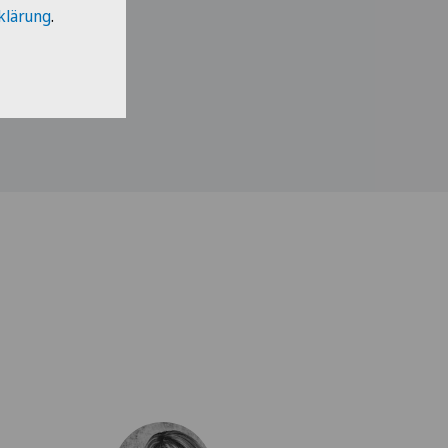
klärung
.