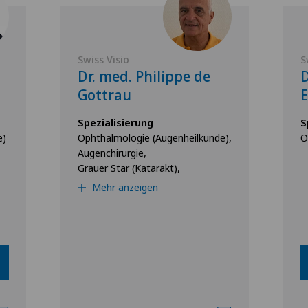
Swiss Visio
S
Dr. med. Philippe de
D
Gottrau
E
Spezialisierung
S
e)
Ophthalmologie (Augenheilkunde),
O
Augenchirurgie,
Grauer Star (Katarakt),
Mehr anzeigen