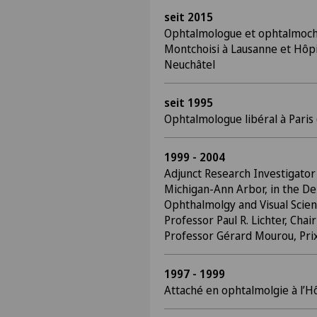
seit 2015
Ophtalmologue et ophtalmochi
Montchoisi à Lausanne et Hôpi
Neuchâtel
seit 1995
Ophtalmologue libéral à Paris 
1999 - 2004
Adjunct Research Investigator 
Michigan-Ann Arbor, in the D
Ophthalmolgy and Visual Scien
Professor Paul R. Lichter, Chair
Professor Gérard Mourou, Pri
1997 - 1999
Attaché en ophtalmolgie à l’Hô