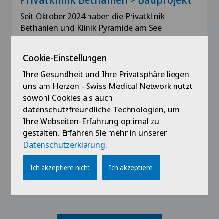
Privatklinik Bethanien > Bauprojekt
Seit Oktober 2024 haben die Privatklinik
Bethanien und Klinik Pyramide am See
zusammengespannt. Beide Kliniken gehören zur
Gruppe Swiss Medical…
Cookie-Einstellungen
Ihre Gesundheit und Ihre Privatsphäre liegen
uns am Herzen - Swiss Medical Network nutzt
Kompetenzzentren
sowohl Cookies als auch
Spital Zofingen > Kompetenzzentrum
datenschutzfreundliche Technologien, um
für Ernährungsmedizin, Essverhalten
Ihre Webseiten-Erfahrung optimal zu
und Adipositas
gestalten. Erfahren Sie mehr in unserer
Das KEEA ist ein umfassendes
Datenschutzerklärung
.
Kompetenzzentrum für alle gesundheitlichen
Probleme, die mit der Ernährung
Ich akzeptiere nicht
Ich akzeptiere
zusammenhängen.