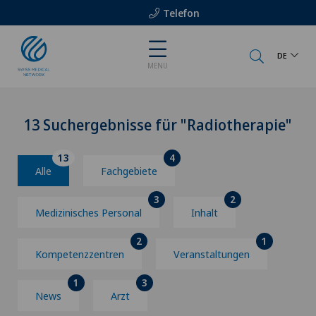
Telefon
DE
MENU
13 Suchergebnisse für "Radiotherapie"
13
4
Alle
Fachgebiete
3
2
Medizinisches Personal
Inhalt
2
1
Kompetenzzentren
Veranstaltungen
1
3
News
Arzt