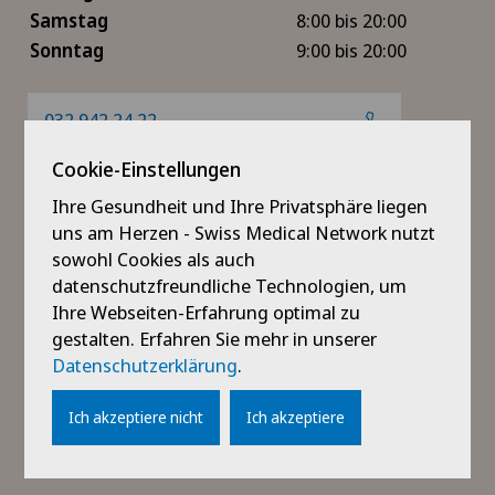
Samstag
8:00 bis 20:00
Sonntag
9:00 bis 20:00
032 942 24 22
Cookie-Einstellungen
reception.hsi@reseaudelarc.net
Ihre Gesundheit und Ihre Privatsphäre liegen
uns am Herzen - Swiss Medical Network nutzt
Ambulantes Zentrum
sowohl Cookies als auch
Montag
7:30 bis 17:00
datenschutzfreundliche Technologien, um
Ihre Webseiten-Erfahrung optimal zu
Dienstag
7:30 bis 17:00
gestalten. Erfahren Sie mehr in unserer
Mittwoch
7:30 bis 17:00
Datenschutzerklärung
.
Donnerstag
7:30 bis 17:00
Freitag
7:30 bis 17:00
Ich akzeptiere nicht
Ich akzeptiere