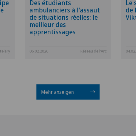
ipe
Des étudiants
Le 
re
ambulanciers à l'assaut
de
de situations réelles: le
Vik
meilleur des
apprentissages
telary
06.02.2026
Réseau de l'Arc
04.02
Mehr anzeigen