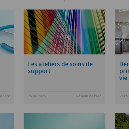
Les ateliers de soins de
Déc
support
pri
vie
 l'Arc
25.06.2026
Réseau de l'Arc
29.05