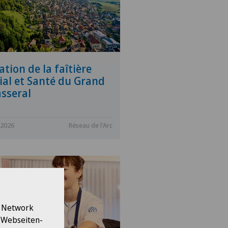
ation de la faîtière
ial et Santé du Grand
sseral
.2026
Réseau de l'Arc
l Network
e Webseiten-