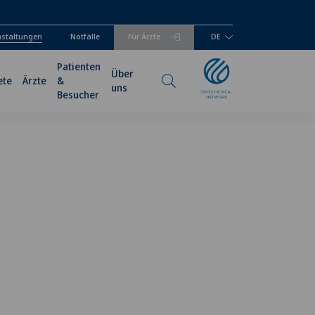
anstaltungen
Notfälle
Für Ärzte
DE
Patienten
Über
ete
Ärzte
&
uns
Besucher