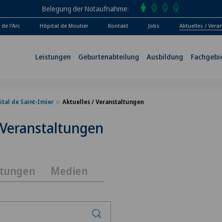
Belegung der Notaufnahme
de l'Arc
Hôpital de Moutier
Kontakt
Jobs
Aktuelles / Ver
Leistungen
Geburtenabteilung
Ausbildung
Fachgebi
tal de Saint-Imier
Aktuelles / Veranstaltungen
/ Veranstaltungen
ltungen
Medien