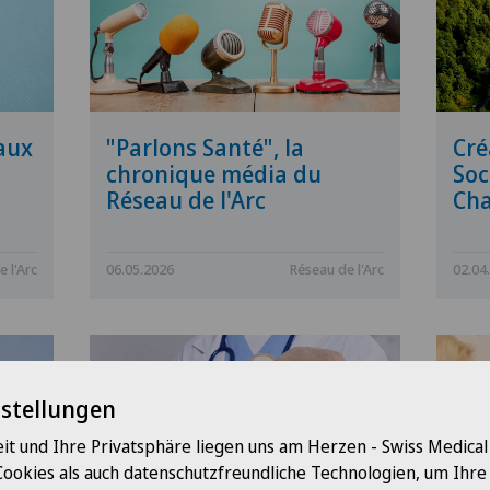
aux
"Parlons Santé", la
Cré
chronique média du
Soc
Réseau de l'Arc
Cha
 l'Arc
06.05.2026
Réseau de l'Arc
02.04
nstellungen
it und Ihre Privatsphäre liegen uns am Herzen - Swiss Medica
Cookies als auch datenschutzfreundliche Technologien, um Ihr