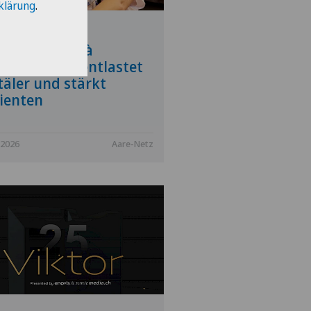
klärung
.
tal zuhause –
pitalisation à
icile (HàD) entlastet
täler und stärkt
ienten
.2026
Aare-Netz