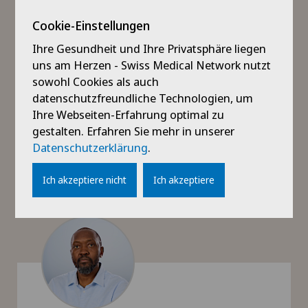
Cookie-Einstellungen
Ihre Gesundheit und Ihre Privatsphäre liegen
uns am Herzen - Swiss Medical Network nutzt
Alexandre Omont
sowohl Cookies als auch
Regionaldirektor Réseau de l'Arc
datenschutzfreundliche Technologien, um
alexandre.omont@reseaudelarc.net
Ihre Webseiten-Erfahrung optimal zu
gestalten. Erfahren Sie mehr in unserer
079 700 96 13
Datenschutzerklärung
.
Mehr Informationen
Ich akzeptiere nicht
Ich akzeptiere